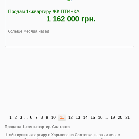
Продам 1к.квартиру ЖК ПТИЧКА
1 162 000 грн.
больше месяца назад
1
2
3
...
6
7
8
9
10
11
12
13
14
15
16
...
19
20
21
Продажа 1-комн.квартир. Салтовка
Чтобы
купить квартиру в Харькове на Салтовке
, первым делом