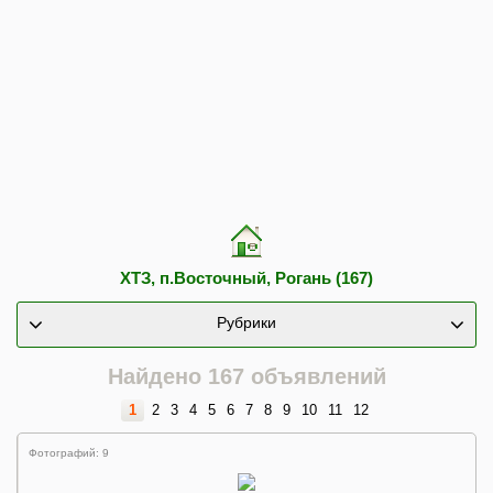
ХТЗ, п.Восточный, Рогань (167)
Рубрики
Найдено 167 объявлений
1
2
3
4
5
6
7
8
9
10
11
12
Фотографий: 9