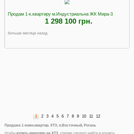
Продам 1-к.квартиру м.Индустриальна ЖК Мира-3
1 298 100 грн.
больше месяца назад
1
2
3
4
5
6
7
8
9
10
11
12
Продажа 1-комн.квартир. ХТЗ, п.Восточный, Рогань
Чтобы
купить квартиру на ХТЗ
, сперва следует найти и изучить