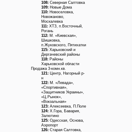
108:
Северная Салтовка
109:
Новые Дома
110:
Новоселовка,
Новожаново,
Москалевка
111:
ХТЗ, п.Восточный,
Рогань
112:
М. «Киевская»,
Шишковка,
п.Жуковского, Пятихатки
115:
Харьковский и
Дергачевский районы
118:
Районы
Харьковской области
Продажа 3-комн.кв.
121:
Центр, Нагорный р-
н
122:
М. «Левада»,
«Спортивная»,
«Защитников Украины»,
«Ц.Рынок»,
«Вокзальная»
123:
Алексеевка, П.Поле
124:
Х.Гора, Бавария,
Залютино
125:
Одесская, Основа,
Аэропорт
126:
Старая Салтовка,