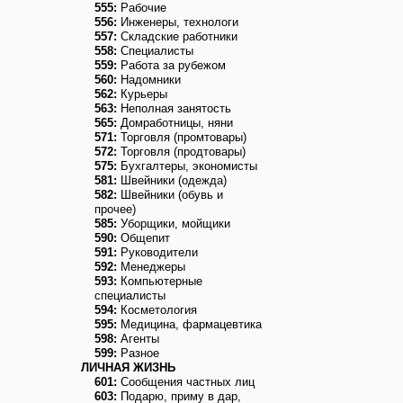
555:
Рабочие
556:
Инженеры, технологи
557:
Складские работники
558:
Специалисты
559:
Работа за рубежом
560:
Надомники
562:
Курьеры
563:
Неполная занятость
565:
Домработницы, няни
571:
Торговля (промтовары)
572:
Торговля (продтовары)
575:
Бухгалтеры, экономисты
581:
Швейники (одежда)
582:
Швейники (обувь и
прочее)
585:
Уборщики, мойщики
590:
Общепит
591:
Руководители
592:
Менеджеры
593:
Компьютерные
специалисты
594:
Косметология
595:
Медицина, фармацевтика
598:
Агенты
599:
Разное
ЛИЧНАЯ ЖИЗНЬ
601:
Сообщения частных лиц
603:
Подарю, приму в дар,