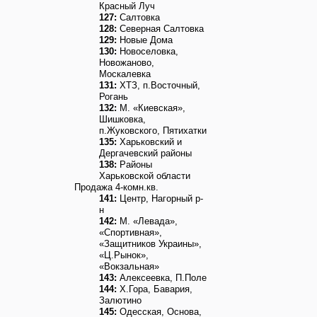
Красный Луч
127:
Салтовка
128:
Северная Салтовка
129:
Новые Дома
130:
Новоселовка,
Новожаново,
Москалевка
131:
ХТЗ, п.Восточный,
Рогань
132:
М. «Киевская»,
Шишковка,
п.Жуковского, Пятихатки
135:
Харьковский и
Дергачевский районы
138:
Районы
Харьковской области
Продажа 4-комн.кв.
141:
Центр, Нагорный р-
н
142:
М. «Левада»,
«Спортивная»,
«Защитников Украины»,
«Ц.Рынок»,
«Вокзальная»
143:
Алексеевка, П.Поле
144:
Х.Гора, Бавария,
Залютино
145:
Одесская, Основа,