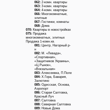
062:
2-комн. квартиры
063:
3-комн. квартиры
064:
4-комн. квартиры
066:
Многокомнатные,
элитные
067:
Гостинки, комнаты
068:
Дома
070:
Квартиры в новостройках
075:
Продажа
многокомнатных, элитных
Продажа 1-комн.кв.
081:
Центр, Нагорный р-
н
082:
М. «Левада»,
«Спортивная»,
«Защитников Украины»,
«Ц.Рынок»,
«Вокзальная»
083:
Алексеевка, П.Поле
084:
Х.Гора, Бавария,
Залютино
085:
Одесская, Основа,
Аэропорт
086:
Старая Салтовка,
Красный Луч
087:
Салтовка
088:
Северная Салтовка
089:
Новые Дома