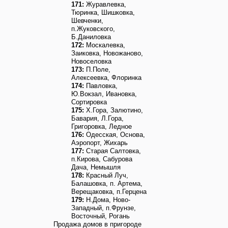
171:
Журавлевка,
Тюринка, Шишковка,
Шевченки,
п.Жуковского,
Б.Даниловка
172:
Москалевка,
Заиковка, Новожаново,
Новоселовка
173:
П.Поле,
Алексеевка, Флоринка
174:
Павловка,
Ю.Вокзал, Ивановка,
Сортировка
175:
Х.Гора, Залютино,
Бавария, Л.Гора,
Григоровка, Ледное
176:
Одесская, Основа,
Аэропорт, Жихарь
177:
Старая Салтовка,
п.Кирова, Сабурова
Дача, Немышля
178:
Красный Луч,
Балашовка, п. Артема,
Верещаковка, п.Герцена
179:
Н.Дома, Ново-
Западный, п.Фрунзе,
Восточный, Рогань
Продажа домов в пригороде