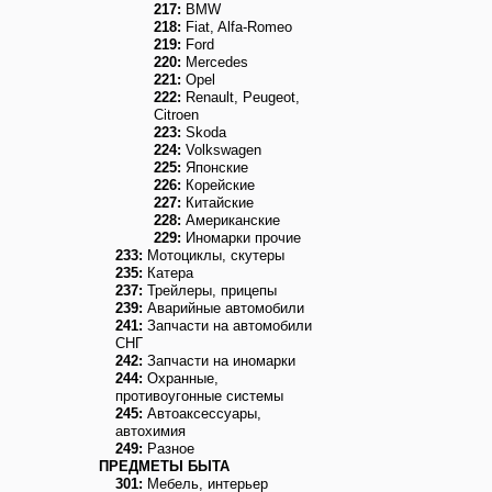
217:
BMW
218:
Fiat, Alfa-Romeo
219:
Ford
220:
Mercedes
221:
Opel
222:
Renault, Peugeot,
Citroen
223:
Skoda
224:
Volkswagen
225:
Японские
226:
Корейские
227:
Китайские
228:
Американские
229:
Иномарки прочие
233:
Мотоциклы, скутеры
235:
Катера
237:
Трейлеры, прицепы
239:
Аварийные автомобили
241:
Запчасти на автомобили
СНГ
242:
Запчасти на иномарки
244:
Охранные,
противоугонные системы
245:
Автоаксессуары,
автохимия
249:
Разное
ПРЕДМЕТЫ БЫТА
301:
Мебель, интерьер