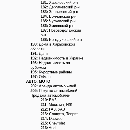
181:
Харьковский р-н
182:
Дергачевский р-н
183:
Золочевский р-н
184:
Волчанский р-н
185:
Чугуевский р-н
186:
Змиевской р-н
187:
Нововодолажский
р-н
188:
Богодуховский р-н
190:
Дома в Харьковской
области
191:
Дачи
192:
Недвижимость в Украине
193:
Недвижимость за
рубежом
195:
Курортные районы
197:
Обмен
АВТО, МОТО
202:
Аренда автомобилей
205:
Покупка автомобилей
Продажа автомобилей
210:
ВАЗ
211:
Москвич, ИЖ
212:
ГАЗ, УАЗ
213:
Славута, Таврия
214:
Daewoo
215:
Chevrolet
216:
Audi