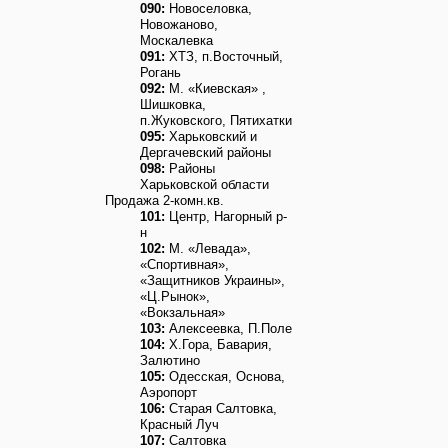
090:
Новоселовка,
Новожаново,
Москалевка
091:
ХТЗ, п.Восточный,
Рогань
092:
М. «Киевская» ,
Шишковка,
п.Жуковского, Пятихатки
095:
Харьковский и
Дергачевский районы
098:
Районы
Харьковской области
Продажа 2-комн.кв.
101:
Центр, Нагорный р-
н
102:
М. «Левада»,
«Спортивная»,
«Защитников Украины»,
«Ц.Рынок»,
«Вокзальная»
103:
Алексеевка, П.Поле
104:
Х.Гора, Бавария,
Залютино
105:
Одесская, Основа,
Аэропорт
106:
Старая Салтовка,
Красный Луч
107:
Салтовка