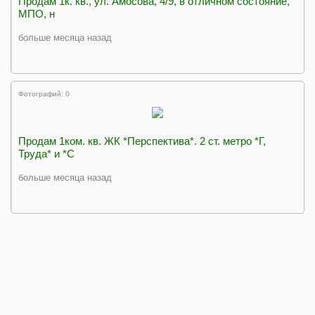
Продам 1к. кв., ул. Амосова, 4/9, в отличном состояние,
МПО, н
больше месяца назад
Фотографий: 0
Продам 1ком. кв. ЖК *Перспектива*. 2 ст. метро *Г,
Труда* и *С
больше месяца назад