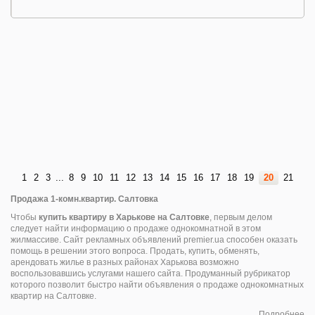
1
2
3
...
8
9
10
11
12
13
14
15
16
17
18
19
20
21
Продажа 1-комн.квартир. Салтовка
Чтобы
купить квартиру в Харькове на Салтовке
, первым делом
следует найти информацию о продаже однокомнатной в этом
жилмассиве. Сайт рекламных объявлений premier.ua способен оказать
помощь в решении этого вопроса. Продать, купить, обменять,
арендовать жилье в разных районах Харькова возможно
воспользовавшись услугами нашего сайта. Продуманный рубрикатор
которого позволит быстро найти объявления о продаже однокомнатных
квартир на Салтовке.
Подробнее