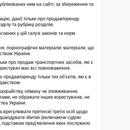
публікованих ним на сайті; за збереження та
ацію, дані) тільки про продаж/оренду
ділу та рубриці розділів.
овних у цій галузі законів та норм
я, порнографічні матеріали; матеріали, що
ством України.
льки про продаж транспортних засобів, які є
Користувач має всі повноваження.
 продаж/оренду тільки тих об'єктів, які є в
одавством.
 шахрайству, обману чи зловживанню
тами, не ображати інших користувачів, не
тва України.
 врегулювати претензії третіх осіб щодо
ідшкодувати збитки (включаючи судові
и, підставою пред'явлення яких послужило