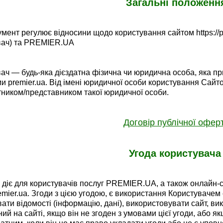
Загальні положенн
мент регулює відносини щодо користування сайтом https://p
вач) та PREMIER.UA
ач — будь-яка дієздатна фізична чи юридична особа, яка пр
и premier.ua. Від імені юридичної особи користування Сай
тником/представником такої юридичної особи.
Договір публічної офер
Угода користувач
 діє для користувачів послуг PREMIER.UA, а також онлайн-се
remier.ua.
Згоди з цією угодою, є використання Користувачем 
ати відомості (інформацію, дані), використовувати сайт, вик
ий на сайті, якщо він не згоден з умовами цієї угоди, або як