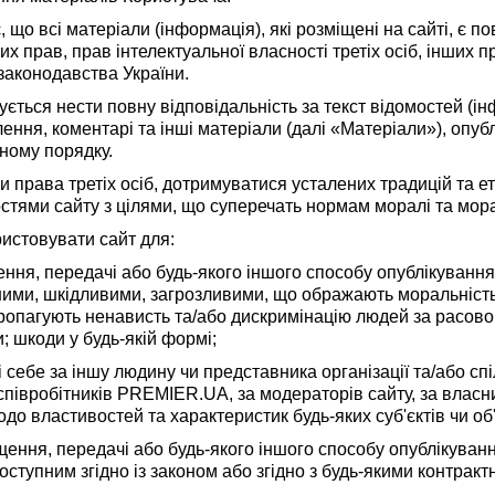
, що всі матеріали (інформація), які розміщені на сайті, є 
их прав, прав інтелектуальної власності третіх осіб, інших п
законодавства України.
ується нести повну відповідальність за текст відомостей (інф
ення, коментарі та інші матеріали (далі «Матеріали»), опуб
ному порядку.
 права третіх осіб, дотримуватися усталених традицій та ет
тями сайту з цілями, що суперечать нормам моралі та мора
истовувати сайт для:
ення, передачі або будь-якого іншого способу опублікування 
ими, шкідливими, загрозливими, що ображають моральність
ропагують ненависть та/або дискримінацію людей за расово
; шкоди у будь-якій формі;
 себе за іншу людину чи представника організації та/або спі
 співробітників PREMIER.UA, за модераторів сайту, за вла
до властивостей та характеристик будь-яких суб'єктів чи об'
ення, передачі або будь-якого іншого способу опублікуванн
оступним згідно із законом або згідно з будь-якими контрак