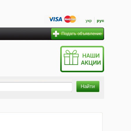
укр
рус
Подать объявление