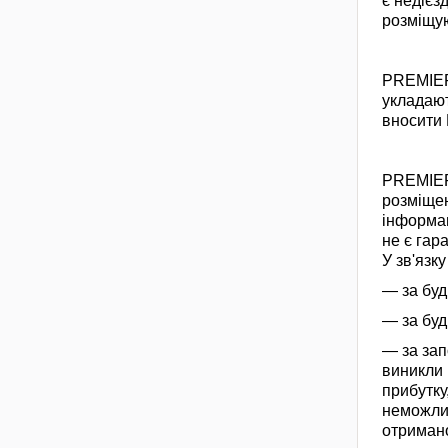
є недієз
розміщую
PREMIER.
укладают
вносити 
PREMIER.
розміщен
інформац
не є гар
У зв'язк
— за буд
— за буд
— за зап
виникли 
прибутку
неможлив
отримано