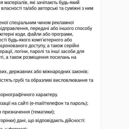
 матеріалів, які зачіпають будь-який
власності та/або авторські та суміжні з ним
еної спеціальним чином рекламної
відправлення, передачі або іншого способу
п'ютерні коди, файли або програми,
ті будь-якого комп'ютерного або
ціонованого доступу, а також серійні
ації, логіни, паролі та інші засоби для
ті, а також розміщення посилань на
их, державних або міжнародних законів;
істять грубі та образливі висловлювання та
порнографічного характеру.
ції на сайті (e-mail/телефон та пароль);
о призначення (тематики);
орінки) дані, що відповідають дійсності: