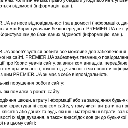
датним, коли він не має право укладати угоди або не є уповн
ться відомості (інформація, дані).
UA не несе відповідальності за відомості (інформацію, дані)
ься між Користувачами безпосередньо. PREMIER.UA не є у
Користувачам до бази даних відомості (інформацію, дані).
UA зобов'язується робити все можливе для забезпечення пр
ої на сайті. PREMIER.UA забезпечує таємницю повідомлень
ії про Користувачів сайту, за винятком випадків, передба
антом правильності, точності, детальності чи повноти інформ
у з цим PREMIER.UA знімає з себе відповідальність:
ь-які порушення роботи сайту;
ь-які помилки в роботі сайту;
одіяння шкоди, втрату інформації або за заподіяння будь-яки
при користуванні сервісом сайту, у тому числі витрати на пр
, клієнтів або даних та будь-які інші матеріальні втрати, заз
ості їх відвідування, а також внаслідок довіри до будь-яко
ї на цьому сайті;