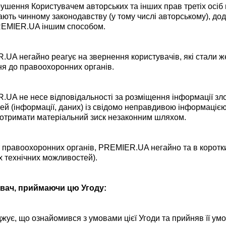
ушення Користувачем авторських та інших прав третіх осіб
ають чинному законодавству (у тому числі авторському), д
REMIER.UA іншим способом.
UA негайно реагує на звернення користувачів, які стали же
я до правоохоронних органів.
UA не несе відповідальності за розміщення інформації з
ей (інформації, даних) із свідомо неправдивою інформацією
 отримати матеріальний зиск незаконним шляхом.
 правоохоронних органів, PREMIER.UA негайно та в коротк
х технічних можливостей).
вач, приймаючи цю Угоду:
жує, що ознайомився з умовами цієї Угоди та прийняв її умо