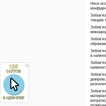
Несе осо
конфіден
Зобов'яз
товарів 
Зобов'яз
міжнаро
Зобов'яз
ображают
Зобов'яз
в наявно
Зобов'яз
наявност
Зобов'яз
довірою,
розсилат
Зобов'яз
матеріал
витрати)
розміщен