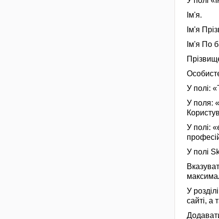
У полі «
Ім'я.
Ім'я Прі
Ім'я По 
Прізвище
Особисте
У полі: 
У поля: 
Користув
У полі: 
професій
У полі S
Вказуват
максима
У розділ
сайті, а
Додавати