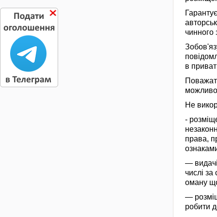
Гарантує
авторськ
чинного 
Зобов'яз
повідомл
в приват
Поважати
можливос
Не викор
- розміщ
незаконн
права, п
ознаками
— видачі
числі за
оману що
— розміщ
робити д