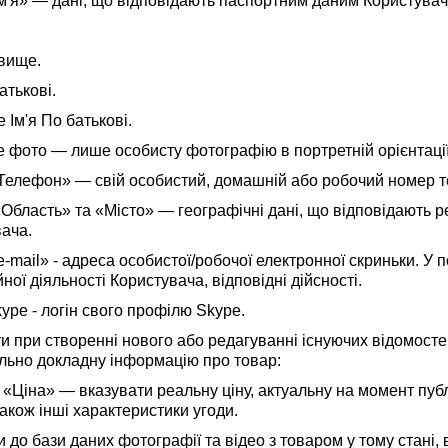
Ім'я» — дані, що відповідають паспортним даним Користувач
звище.
батькові.
 Ім'я По батькові.
 фото — лише особисту фотографію в портретній орієнтації
«Телефон» — свій особистий, домашній або робочий номер 
«Область» та «Місто» — географічні дані, що відповідають
ача.
«e-mail» - адреса особистої/робочої електронної скриньки. У
ної діяльності Користувача, відповідні дійсності.
kype - логін свого профілю Skype.
и при створенні нового або редагуванні існуючих відомостей
льно докладну інформацію про товар:
і «Ціна» — вказувати реальну ціну, актуальну на момент публ
 також інші характеристики угоди.
 до бази даних фотографії та відео з товаром у тому стані,