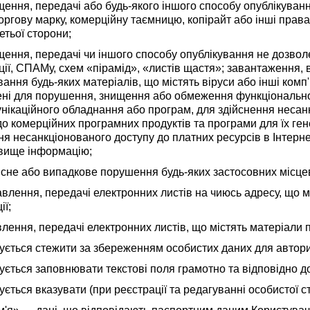
ення, передачі або будь-якого іншого способу опублікування
торгову марку, комерційну таємницю, копірайт або інші права 
етьої сторони;
ення, передачі чи іншого способу опублікування не дозвол
ії, СПАМу, схем «пірамід», «листів щастя»; завантаження, 
вання будь-яких матеріалів, що містять віруси або інші ком
ні для порушення, знищення або обмеження функціональнос
нікаційного обладнання або програм, для здійснення несанк
о комерційних програмних продуктів та програми для їх генер
я несанкціонованого доступу до платних ресурсів в Інтерне
 вище інформацію;
не або випадкове порушення будь-яких застосовних місцев
влення, передачі електронних листів на чиюсь адресу, що м
ії;
влення, передачі електронних листів, що містять матеріали 
ується стежити за збереженням особистих даних для авториза
ується заповнювати текстові поля грамотно та відповідно д
ується вказувати (при реєстрації та редагуванні особистої ст