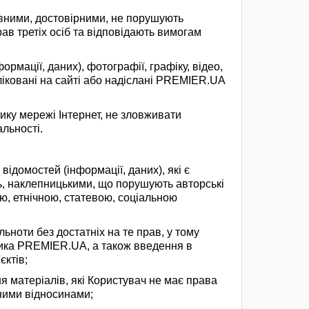
повними, достовірними, не порушують
рав третіх осіб та відповідають вимогам
ормації, даних), фотографії, графіку, відео,
ліковані на сайті або надіслані PREMIER.UA
ику мережі Інтернет, не зловживати
льності.
відомостей (інформації, даних), які є
, наклепницькими, що порушують авторські
ю, етнічною, статевою, соціальною
льноти без достатніх на те прав, у тому
сника PREMIER.UA, а також введення в
єктів;
я матеріалів, які Користувач не має права
тними відносинами;