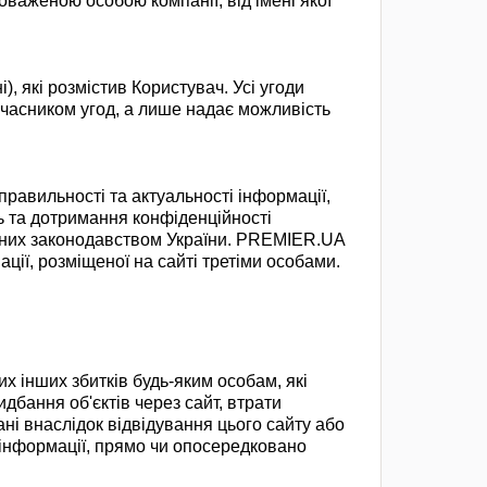
оваженою особою компанії, від імені якої
, які розмістив Користувач. Усі угоди
часником угод, а лише надає можливість
авильності та актуальності інформації,
 та дотримання конфіденційності
чених законодавством України. PREMIER.UA
ації, розміщеної на сайті третіми особами.
х інших збитків будь-яким особам, які
идбання об'єктів через сайт, втрати
нані внаслідок відвідування цього сайту або
ї інформації, прямо чи опосередковано