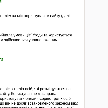
я
remier.ua між користувачем сайту (далі
ийняла умови цієї Угоди та користується
том здійснюється уповноваженим
ти
а
рвісів третіх осіб, які розміщуються на
сайту.
Користувач не має права
ористовувати онлайн-сервіс третіх осіб,
що він не досяг встановленого законом віку,