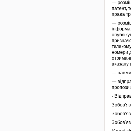
— розміщ
патент, 
права тр
— розміщ
інформац
опубліку
призначе
телекому
номери д
отриманн
вказану
— навмис
— відпра
пропозиц
- Відпра
Зобов'яз
Зобов'яз
Зобов'яз