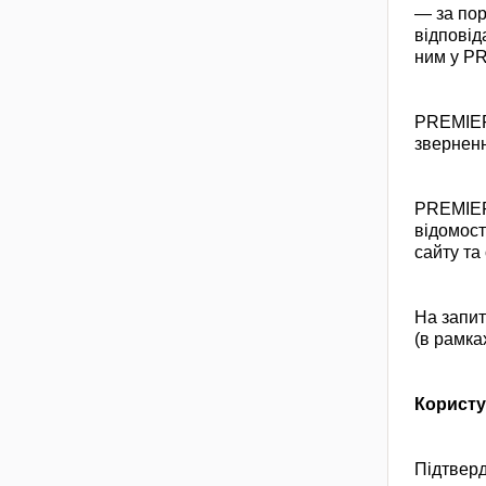
— за пор
відповід
ним у P
PREMIER.
зверненн
PREMIER.
відомост
сайту та
На запит
(в рамка
Користу
Підтверд