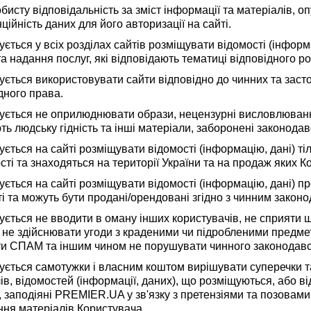
бисту відповідальність за зміст інформації та матеріалів, о
ційність даних для його авторизації на сайті.
ується у всіх розділах сайтів розміщувати відомості (інформ
та надання послуг, які відповідають тематиці відповідного роз
ується використовувати сайти відповідно до чинних та застос
дного права.
ується не оприлюднювати образи, нецензурні висловлюванн
ь людську гідність та інші матеріали, заборонені законодав
ується на сайті розміщувати відомості (інформацію, дані) ті
сті та знаходяться на території України та на продаж яких 
ується на сайті розміщувати відомості (інформацію, дані) про
і та можуть бути продані/орендовані згідно з чинним закон
ується не вводити в оману інших користувачів, не сприяти
 не здійснювати угоди з краденими чи підробленими предме
и СПАМ та іншим чином не порушувати чинного законодавс
ується самотужки і власним коштом вирішувати суперечки та
ів, відомостей (інформації, даних), що розміщуються, або в
, заподіяні PREMIER.UA у зв'язку з претензіями та позовам
ня матеріалів Користувача.