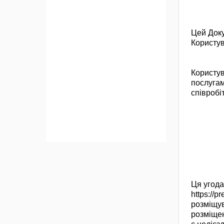
Цей Доку
Користу
Користув
послугам
співробі
Ця угода
https://p
розміщув
розміщен