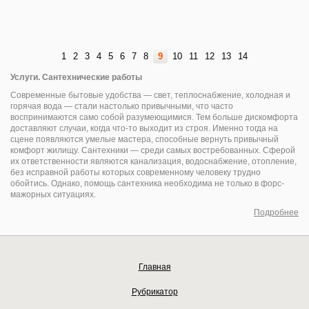
1
2
3
4
5
6
7
8
9
10
11
12
13
14
Услуги. Сантехнические работы
Современные бытовые удобства — свет, теплоснабжение, холодная и
горячая вода — стали настолько привычными, что часто
воспринимаются само собой разумеющимися. Тем больше дискомфорта
доставляют случаи, когда что-то выходит из строя. Именно тогда на
сцене появляются умелые мастера, способные вернуть привычный
комфорт жилищу. Сантехники — среди самых востребованных. Сферой
их ответственности являются канализация, водоснабжение, отопление,
без исправной работы которых современному человеку трудно
обойтись. Однако, помощь сантехника необходима не только в форс-
мажорных ситуациях.
Подробнее
Главная
Рубрикатор