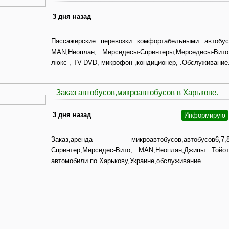
3 дня назад
Пассажирские перевозки комфортабельными автобуса
МАN,Неоплан, Мерседесы-Спринтеры,Мерседесы-Вито
люкс , TV-DVD, микрофон ,кондиционер, .Обслуживание.
Заказ автобусов,микроавтобусов в Харькове.
3 дня назад
Информирую
Заказ,аренда микроавтобусов,автобусов6,7,8,18
Спринтер,Мерседес-Вито, MAN,Неоплан,Джипы Тойот
автомобили по Харькову,Украине,обслуживание..