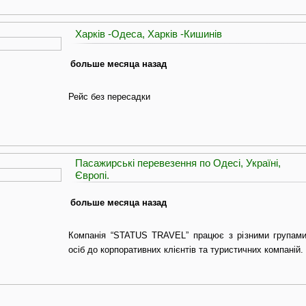
Харків -Одеса, Харків -Кишинів
больше месяца назад
Рейс без пересадки
Пасажирські перевезення по Одесі, Україні,
Європі.
больше месяца назад
Компанія “STATUS TRAVEL” працює з різними групами 
осіб до корпоративних клієнтів та туристичних компаній.