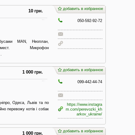
добавить в избранное
10 грн.
050-592-92-72
обусами МАN, Неоплан,
4,45,50мест. Микрофон
.
добавить в избранное
1 000 грн.
099-442-44-74
ніпро, Одеса, Львів та по
https://www.instagra
йно перевожу котів і собак
m.com/perevozki_kh
arkov_ukraine/
добавить в избранное
1 000 грн.