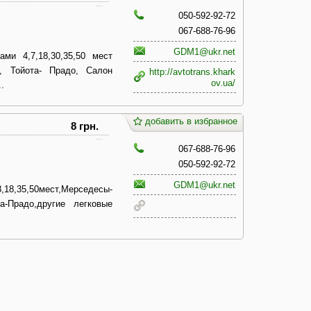
050-592-92-72
067-688-76-96
GDM1@ukr.net
ми 4,7,18,30,35,50 мест
, Тойота- Прадо, Салон
http://avtotrans.khark
ov.ua/
.
добавить в избранное
8 грн.
067-688-76-96
050-592-92-72
GDM1@ukr.net
,35,50мест,Мерседесы-
а-Прадо,другие легковые