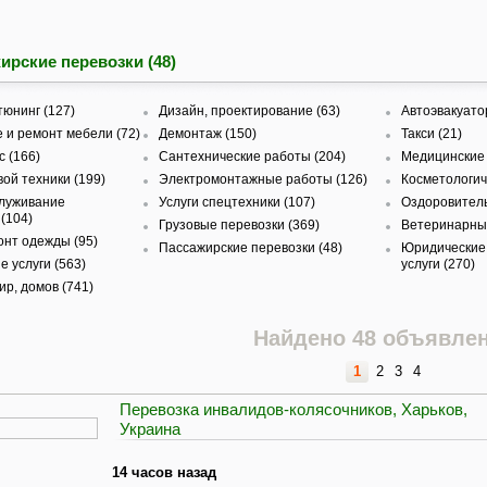
ирские перевозки (48)
тюнинг (127)
Дизайн, проектирование (63)
Автоэвакуато
 и ремонт мебели (72)
Демонтаж (150)
Такси (21)
с (166)
Сантехнические работы (204)
Медицинские 
ой техники (199)
Электромонтажные работы (126)
Косметологиче
служивание
Услуги спецтехники (107)
Оздоровитель
(104)
Грузовые перевозки (369)
Ветеринарные
онт одежды (95)
Пассажирские перевозки (48)
Юридические
 услуги (563)
услуги (270)
ир, домов (741)
Найдено 48 объявле
1
2
3
4
Перевозка инвалидов-колясочников, Харьков,
Украина
14 часов назад