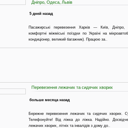
Дніпро, Одеса, Львів
5 дней назад
Пасажирські перевезення Харків — Київ, Дніпро,
комфортні міжміські поїздки по Україні на мікроавтоб
кондиціонер, великий багажник). Працюю за..
Перевезення лежачих та сидячих хворих
больше месяца назад
Бережне перевезення лежачих та сидячих хворих. Су
Телефонуйте! Від ліжка до ліжка. Надійно. Досвідч
лежачих хворих, літніх та інвалідів з дому до..