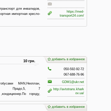
транспорт для инвалидов,
https://med-
ортная импортная кресло-
transport24.com/
добавить в избранное
10 грн.
050-592-92-72
067-688-76-96
GDM1@ukr.net
тобусами МАN,Неоплан,
Тойота- Прадо,5, 7
http://avtotrans.khark
ov.ua/
,кондиционер.По городу,
добавить в избранное