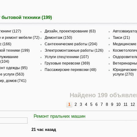
 бытовой техники (199)
тюнинг (127)
Дизайн, проектирование (63)
Автоэвакуато
 и ремонт мебели (72)
Демонтаж (150)
Такси (21)
с (166)
Сантехнические работы (204)
Медицинские 
ой техники (199)
Электромонтажные работы (126)
Косметологиче
служивание
Услуги спецтехники (107)
Оздоровитель
(104)
Грузовые перевозки (369)
Ветеринарные
онт одежды (95)
Пассажирские перевозки (48)
Юридические
 услуги (563)
услуги (270)
ир, домов (741)
Найдено 199 объявле
1
2
3
4
5
6
7
8
9
10
11
12
Ремонт пральних машин
21 час назад