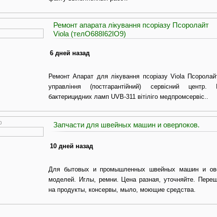
Ремонт апарата лікування псоріазу Псоролайт
Viola (телО688І62ІО9)
6 дней назад
Ремонт Апарат для лікування псоріазу Viola Псоролай
управління (постгарантійний) сервісний центр
бактерицидних ламп UVB-311 вітіліго медпромсервіс..
0
Запчасти для швейных машин и оверлоков.
10 дней назад
Для бытовых и промышленных швейных машин и ове
моделей. Иглы, ремни. Цена разная, уточняйте. Пере
на продукты, консервы, мыло, моющие средства.