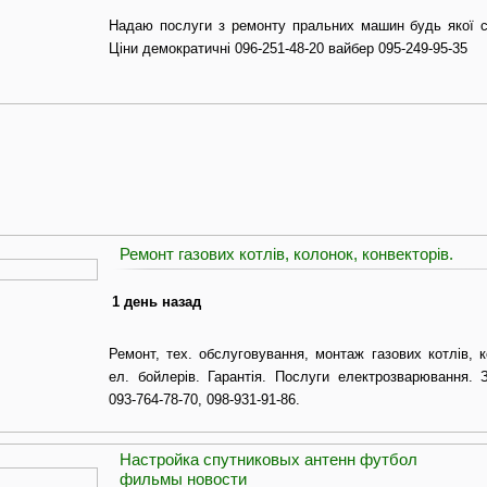
Надаю послуги з ремонту пральних машин будь якої ск
Ціни демократичні 096-251-48-20 вайбер 095-249-95-35
Ремонт газових котлів, колонок, конвекторів.
1 день назад
Ремонт, тех. обслуговування, монтаж газових котлів, к
ел. бойлерів. Гарантія. Послуги електрозварювання. З
093-764-78-70, 098-931-91-86.
Настройка спутниковых антенн футбол
фильмы новости