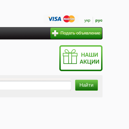
укр
рус
Подать объявление