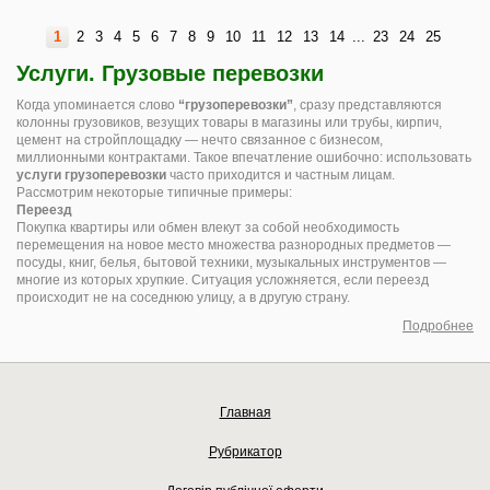
1
2
3
4
5
6
7
8
9
10
11
12
13
14
...
23
24
25
Услуги. Грузовые перевозки
Когда упоминается слово
“грузоперевозки”
, сразу представляются
колонны грузовиков, везущих товары в магазины или трубы, кирпич,
цемент на стройплощадку — нечто связанное с бизнесом,
миллионными контрактами. Такое впечатление ошибочно: использовать
услуги грузоперевозки
часто приходится и частным лицам.
Рассмотрим некоторые типичные примеры:
Переезд
Покупка квартиры или обмен влекут за собой необходимость
перемещения на новое место множества разнородных предметов —
посуды, книг, белья, бытовой техники, музыкальных инструментов —
многие из которых хрупкие. Ситуация усложняется, если переезд
происходит не на соседнюю улицу, а в другую страну.
Подробнее
Главная
Рубрикатор