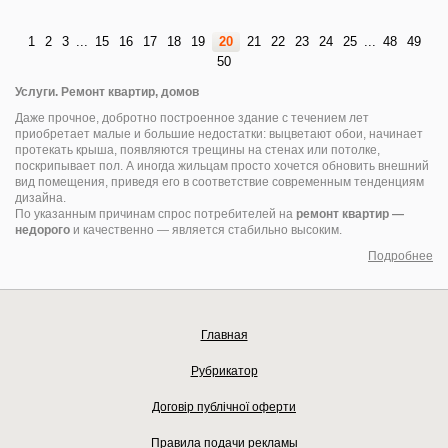
1
2
3
...
15
16
17
18
19
20
21
22
23
24
25
...
48
49
50
Услуги. Ремонт квартир, домов
Даже прочное, добротно построенное здание с течением лет
приобретает малые и большие недостатки: выцветают обои, начинает
протекать крыша, появляются трещины на стенах или потолке,
поскрипывает пол. А иногда жильцам просто хочется обновить внешний
вид помещения, приведя его в соответствие современным тенденциям
дизайна.
По указанным причинам спрос потребителей на
ремонт квартир —
недорого
и качественно — является стабильно высоким.
Подробнее
Главная
Рубрикатор
Договір публічної оферти
Правила подачи рекламы