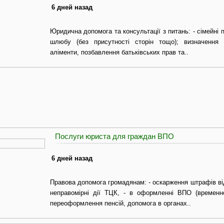
6 дней назад
Юридична допомога та консультації з питань: - сімейні 
шлюбу (без присутності сторін тощо); визначення 
аліменти, позбавлення батьківських прав та..
Послуги юриста для граждан ВПО
6 дней назад
Правова допомога громадянам: - оскарження штрафів ві
неправомірні дії ТЦК, - в оформленні ВПО (временн
переоформлення пенсій, допомога в органах..