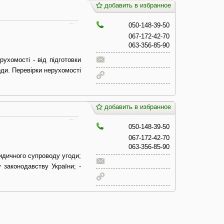
добавить в избранное
050-148-39-50
067-172-42-70
063-356-85-90
ухомості - від підготовки
ди. Перевірки нерухомості
добавить в избранное
050-148-39-50
067-172-42-70
063-356-85-90
ридичного супроводу угоди;
у законодавству України; -