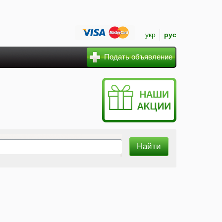
укр
рус
Подать объявление