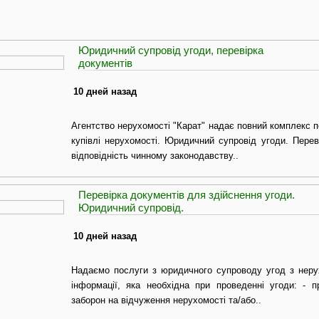
Юридичний супровід угоди, перевірка
документів
10 дней назад
Агентство нерухомості "Карат" надає повний комплекс п
купівлі нерухомості. Юридичний супровід угоди. Перев
відповідність чинному законодавству..
Перевірка документів для здійснення угоди.
Юридичний супровід.
10 дней назад
Надаємо послуги з юридичного супроводу угод з неру
інформації, яка необхідна при проведенні угоди: - п
заборон на відчуження нерухомості та/або..