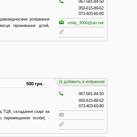
067-581-84-50
050-615-89-62
073-403-60-80
правовідносини: розірвання
vitaly_3006@ukr.net
місця проживання дітей,
добавить в избранное
500 грн.
067-581-84-50
050-615-89-62
073-403-60-80
д ТЦК, складання скарг на
о перемещенніе особи), -