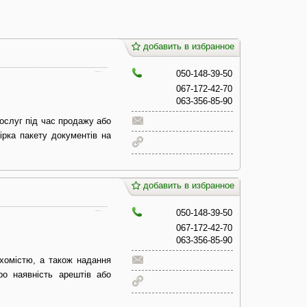
добавить в избранное
050-148-39-50
067-172-42-70
063-356-85-90
ослуг під час продажу або
ірка пакету документів на
добавить в избранное
050-148-39-50
067-172-42-70
063-356-85-90
хомістю, а також надання
ро наявність арештів або