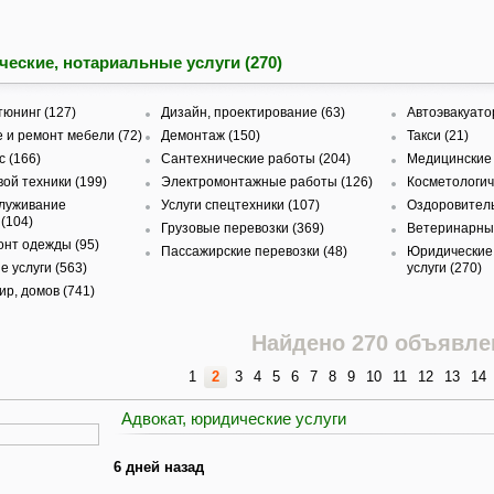
еские, нотариальные услуги (270)
тюнинг (127)
Дизайн, проектирование (63)
Автоэвакуато
 и ремонт мебели (72)
Демонтаж (150)
Такси (21)
с (166)
Сантехнические работы (204)
Медицинские 
ой техники (199)
Электромонтажные работы (126)
Косметологиче
служивание
Услуги спецтехники (107)
Оздоровитель
(104)
Грузовые перевозки (369)
Ветеринарные
онт одежды (95)
Пассажирские перевозки (48)
Юридические
 услуги (563)
услуги (270)
ир, домов (741)
Найдено 270 объявле
1
2
3
4
5
6
7
8
9
10
11
12
13
14
Адвокат, юридические услуги
6 дней назад