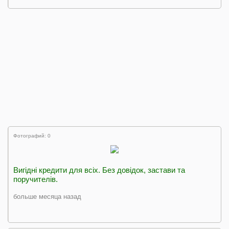
Фотографий: 0
Вигiднi кредити для всiх. Без довiдок, застави та
поручителiв.
больше месяца назад