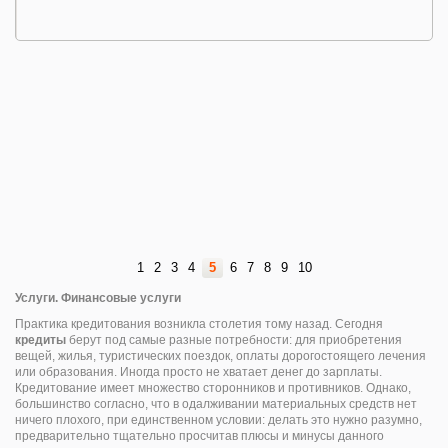
1
2
3
4
5
6
7
8
9
10
Услуги. Финансовые услуги
Практика кредитования возникла столетия тому назад. Сегодня
кредиты
берут под самые разные потребности: для приобретения
вещей, жилья, туристических поездок, оплаты дорогостоящего лечения
или образования. Иногда просто не хватает денег до зарплаты.
Кредитование имеет множество сторонников и противников. Однако,
большинство согласно, что в одалживании материальных средств нет
ничего плохого, при единственном условии: делать это нужно разумно,
предварительно тщательно просчитав плюсы и минусы данного