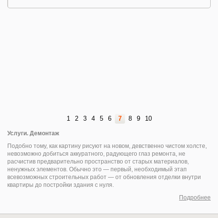
1
2
3
4
5
6
7
8
9
10
Услуги. Демонтаж
Подобно тому, как картину рисуют на новом, девственно чистом холсте,
невозможно добиться аккуратного, радующего глаз ремонта, не
расчистив предварительно пространство от старых материалов,
ненужных элементов. Обычно это — первый, необходимый этап
всевозможных строительных работ — от обновления отделки внутри
квартиры до постройки здания с нуля.
Подробнее