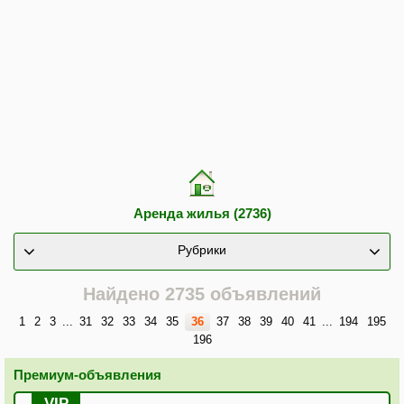
Аренда жилья (2736)
Рубрики
Найдено 2735 объявлений
1
2
3
...
31
32
33
34
35
36
37
38
39
40
41
...
194
195
196
Премиум-объявления
VIP