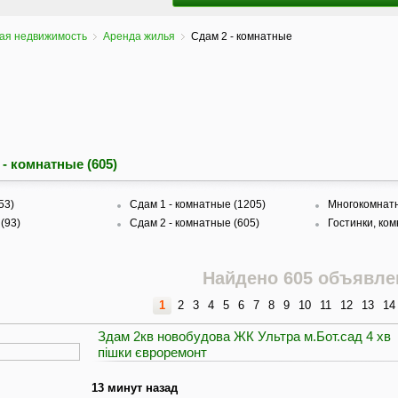
ая недвижимость
Аренда жилья
Сдам 2 - комнатные
 - комнатные (605)
53)
Сдам 1 - комнатные (1205)
Многокомнатн
(93)
Сдам 2 - комнатные (605)
Гостинки, ком
Найдено 605 объявле
1
2
3
4
5
6
7
8
9
10
11
12
13
14
Здам 2кв новобудова ЖК Ультра м.Бот.сад 4 хв
пішки євроремонт
13 минут назад