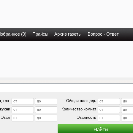
збранное (0)
Прайсы
Архив газеты
Вопрос - Ответ
, грн.
Общая площадь
кухни
Количество комнат
Этаж
Этажность