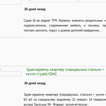
26 дней назад
Сдам 2к.кв рядом ТРК Украина, комнаты раздельные, к
лоджия,мпокна, современная мебель и техника, пр
теплая,газплита, поруч з домом дитячий майданчик,..
Здам відмінну квартиру (євродвушка спальня +
0
кухня студія) 62м2.
26 дней назад
Здам відмінну квартиру (євродвушка, спальня + кухня
62 м2 на середньому видовому 11 поверсі 14 поверхов
вулиці Заліська 3А. Формат: кухня-вітальня..