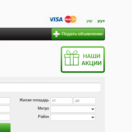
укр
рус
Подать объявление
Жилая площадь
Метро
Район