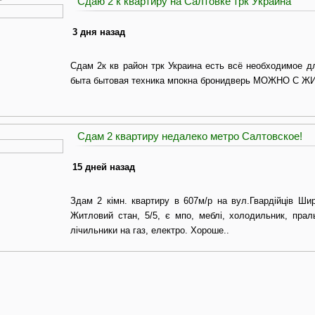
Сдаю 2 к квартиру на Салтовке трк Украина
3 дня назад
Сдам 2к кв район трк Украина есть всё необходимое д
быта бытовая техника мпокна бронидверь МОЖНО С
Сдам 2 квартиру недалеко метро Салтовское!
15 дней назад
Здам 2 кімн. квартиру в 607м/р на вул.Гвардійців Шир
Житловий стан, 5/5, є мпо, меблі, холодильник, прал
лічильники на газ, електро. Хороше..