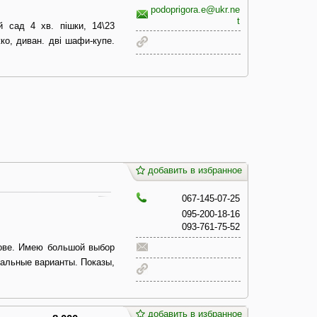
podoprigora.e@ukr.ne
t
 сад 4 хв. пішки, 14\23
жко, диван. дві шафи-купе.
добавить в избранное
067-145-07-25
095-200-18-16
093-761-75-52
кове. Имею большой выбор
еальные варианты. Показы,
добавить в избранное