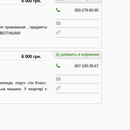
8 000 грн.
050-279-80-90
ля проживания , предметы
 ЖИВОТНЫМИ
добавить в избранное
6 000 грн.
067-100-38-67
онінців, поруч с/м Класс.
ьна машина. У квартирі є