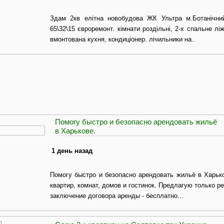
Здам 2кв елітна новобудова ЖК Ультра м.Ботанічний
65\32\15 євроремонт. кімнати роздільні, 2-х спальне лі
вмонтована кухня, кондиціонер. лічильники на..
Помогу быстро и безопасно арендовать жильё
в Харькове.
1 день назад
Помогу быстро и безопасно арендовать жильё в Харь
квартир, комнат, домов и гостинок. Предлагую только р
заключение договора аренды - бесплатно...
0