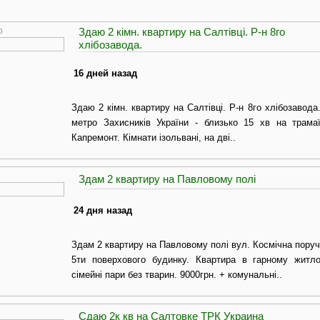
Здаю 2 кімн. квартиру на Салтівці. Р-н 8го
0
хлібозавода.
16 дней назад
Здаю 2 кімн. квартиру на Салтівці. Р-н 8го хлібозавода
метро Захисників України - близько 15 хв на трамаї
Капремонт. Кімнати ізольвані, на дві..
Здам 2 квартиру на Павловому полі
24 дня назад
Здам 2 квартиру на Павловому полі вул. Космічна поруч
5ти поверхового будинку. Квартира в гарному житло
сімейні пари без тварин. 9000грн. + комунальні..
Сдаю 2к кв на Салтовке ТРК Украина