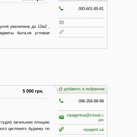
093-601-85-91
ухня увеличена до 12м2 ,
едметы быта,не угловая
добавить в избранное
5 000 грн.
096-356-88-99
vipagentua@icloud.c
om
 студія) загальною площею
ого цегляного будинку по
vipagent.ua