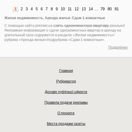
1
2
3
4
5
6
7
8
9
10
11
12
13
14
...
79
80
81
Жилая недвижимость. Аренда жилья. Сдам 1-комнатные
С помощью сайта premier.ua
снять однокомнатную квартиру
реально!
Рекламная информация о сдаче однокомнатных квартир в аренду на
длительный срок содержится в разделе «Жилая недвижимость»/
рубрика «Аренда жилья»/подрубрика «Сдам 1-комнатные».
Подробнее
Главная
Рубрикатор
Договір публічної оферти
Правила подачи рекламы
О проекте
Места продажи газеты