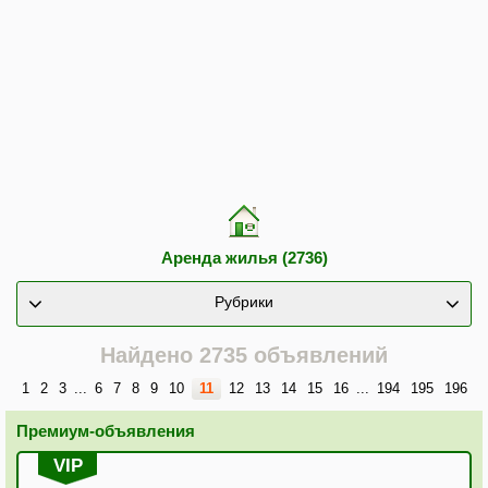
Аренда жилья (2736)
Рубрики
Найдено 2735 объявлений
1
2
3
...
6
7
8
9
10
11
12
13
14
15
16
...
194
195
196
Премиум-объявления
VIP