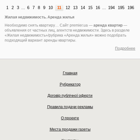
1
2
3
...
6
7
8
9
10
11
12
13
14
15
16
...
194
195
196
Жилая недвижимость. Аренда жилья
Необходимо снять квартиру… Сайт premier.ua —
аренда квартир
—
объявления от частных лиц, агентств недвижимости. Здесь в разделе
«Жилая недвижимость»/рубрика «Аренда жилья» можно подобрать
подходящий вариант аренды квартиры.
Подробнее
Главная
Рубрикатор
Договір публічної оферти
Правила подачи рекламы
О проекте
Места продажи газеты