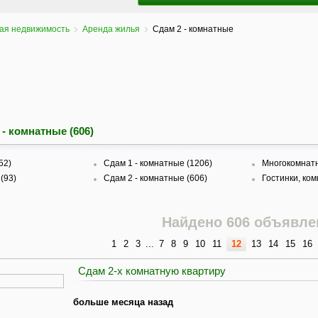
ая недвижимость
Аренда жилья
Сдам 2 - комнатные
 - комнатные (606)
52)
Сдам 1 - комнатные (1206)
Многокомнатн
(93)
Сдам 2 - комнатные (606)
Гостинки, ком
Найдено 606 объявле
1
2
3
...
7
8
9
10
11
12
13
14
15
16
Сдам 2-х комнатную квартиру
больше месяца назад