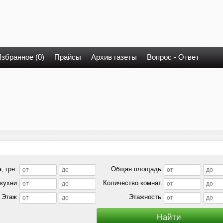
збранное (0)
Прайсы
Архив газеты
Вопрос - Ответ
, грн.
Общая площадь
кухни
Количество комнат
Этаж
Этажность