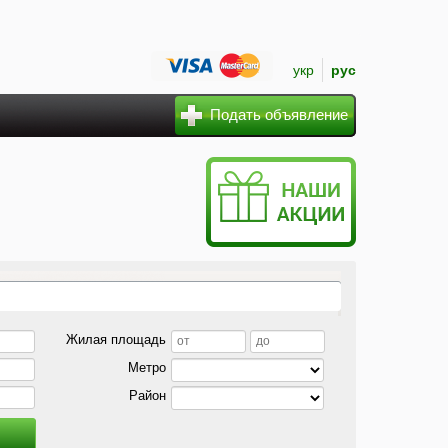
укр
рус
Подать объявление
Жилая площадь
Метро
Район