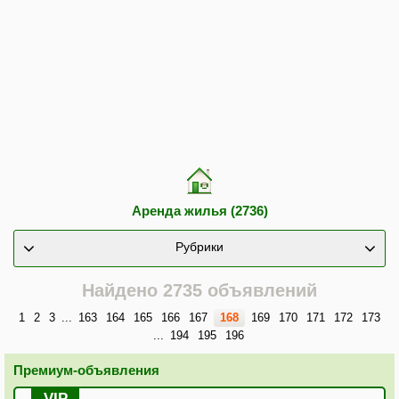
Аренда жилья (2736)
Рубрики
Найдено 2735 объявлений
1
2
3
...
163
164
165
166
167
168
169
170
171
172
173
...
194
195
196
Премиум-объявления
VIP