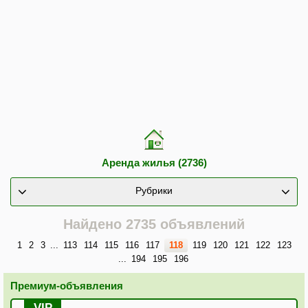
Аренда жилья (2736)
Рубрики
Найдено 2735 объявлений
1
2
3
...
113
114
115
116
117
118
119
120
121
122
123
...
194
195
196
Премиум-объявления
VIP