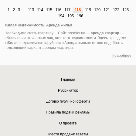
1
2
3
...
113
114
115
116
117
118
119
120
121
122
123
...
194
195
196
Жилая недвижимость. Аренда жилья
Необходимо снять квартиру… Сайт premier.ua —
аренда квартир
—
объявления от частных лиц, агентств недвижимости. Здесь в разделе
«Жилая недвижимость»/рубрика «Аренда жилья» можно подобрать
подходящий вариант аренды квартиры.
Подробнее
Главная
Рубрикатор
Договір публічної оферти
Правила подачи рекламы
О проекте
Места продажи газеты