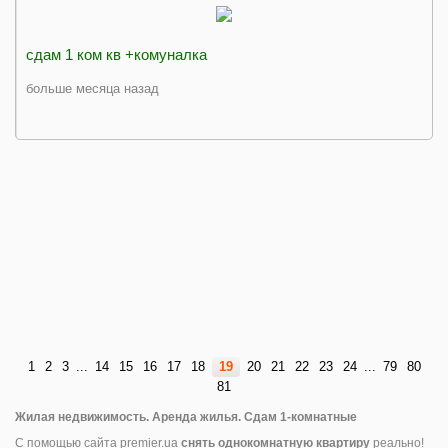
сдам 1 ком кв +комуналка
больше месяца назад
1
2
3
...
14
15
16
17
18
19
20
21
22
23
24
...
79
80
81
Жилая недвижимость. Аренда жилья. Сдам 1-комнатные
С помощью сайта premier.ua
снять однокомнатную квартиру
реально!