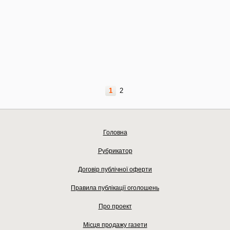
1
2
Головна
Рубрикатор
Договір публічної оферти
Правила публікації оголошень
Про проект
Місця продажу газети