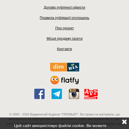
Договір публічної оферти
Правила публікації оголошень
Про проект
Місця продажу газети
Контакти
© 1994 - 2026 Видавничий будинок “ПРЕМЬЕР”. Всі права на матеріали, що
знаходяться на сайті premier.ua, охороняються згідно законодавства, в тому
числі про авторське право і суміжні права. У разі використання матеріалів сайту
Цей сайт використовує файли cookie. Ви можете
гіперпосилання на джерело обов'язкове.