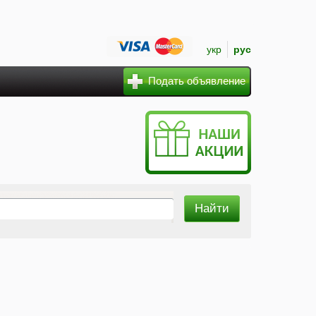
укр
рус
Подать объявление