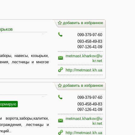
добавить в избранное
ырьков
099-379-97-60
093-458-49-83
097-126-41-09
аборы, навесы, козырьки,
metmast.kharkov@u
kr.net
ения, лестницы и многое
http://metmast.kh.ua
добавить в избранное
099-379-97-60
ормирую
093-458-49-83
097-126-41-09
 ворота,заборы,калитки,
metmast.kharkov@u
kr.net
 ограждения, лестницы и
кций..
http://metmast.kh.ua