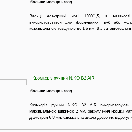
больше месяца назад
Вальці електричні нові 1300/1,5, в наявності
використовується для формування труб або жоло
максимальною товщиною до 1,5 мм. Вальці виготовлені 
Кромкоріз ручний N.KO B2 AIR
больше месяца назад
Кромкоріз ручний N.KO B2 AIR використовуют
максимальною шириною 2 мм, закруглення кромки мате
діаметром 6.8 мм. Спеціальна шкала дозволяє відрегул