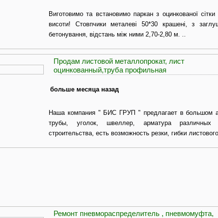
Виготовимо та встановимо паркан з оцинкованої сітки
висоти! Стовпчики металеві 50*30 крашені, з загл
бетонування, відстань між ними 2,70-2,80 м. ..
Продам листовой металлопрокат, лист
оцинкованный,труба профильная
больше месяца назад
Наша компания " БИС ГРУП " предлагает в большом 
трубы, уголок, швеллер, арматура различных
строительства, есть возможность резки, гибки листовог
Ремонт пневмораспределитель , пневмомуфта,