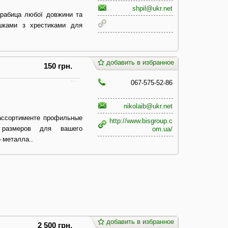
shpil@ukr.net
 рабица любої довжини та
ушками з хрестиками для
добавить в избранное
150 грн.
067-575-52-86
nikolaib@ukr.net
ассортименте профильные
http://www.bisgroup.c
 размеров для вашего
om.ua/
о металла..
добавить в избранное
2 500 грн.