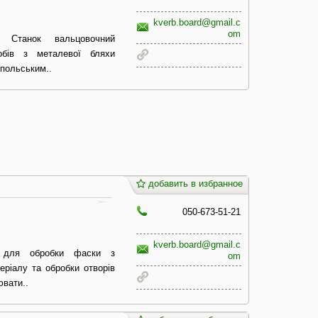
kverb.board@gmail.c
om
. Станок вальцовочний
бів з металевої бляхи
польським..
добавить в избранное
050-673-51-21
kverb.board@gmail.c
ь для обробки фаски з
om
ріалу та обробки отворів
ювати..