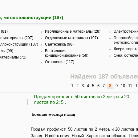
, металлоконструкции (187)
(81)
Изоляционные материалы (28)
Электротехни
е материалы (207)
Отделочные материалы (107)
Энергосбере
экотехнологии
ллоконструкции (187)
Сантехника (98)
Двери, ворота
лы (99)
Вентиляция,
кондиционирование (58)
Окна, остекле
материалы (72)
Отопление (117)
Найдено 187 объявле
1
2
3
4
5
6
7
8
9
10
11
1
Продам профлист. 50 листов по 2 метра и 20
листов по 2: 5 .
больше месяца назад
Продам профлист. 50 листов по 2 метра и 20 листов п
Завод. И всё к нему. Новый. Харьковская область. Пере