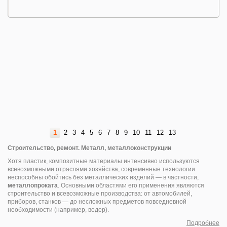
1
2
3
4
5
6
7
8
9
10
11
12
13
Строительство, ремонт. Металл, металлоконструкции
Хотя пластик, композитные материалы интенсивно используются
всевозможными отраслями хозяйства, современные технологии
неспособны обойтись без металлических изделий — в частности,
металлопроката
. Основными областями его применения являются
строительство и всевозможные производства: от автомобилей,
приборов, станков — до несложных предметов повседневной
необходимости (например, ведер).
Подробнее