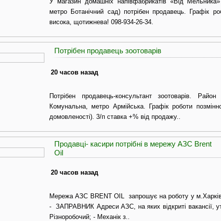
​У магазин домашніх напівфабрикатів «Від Мельника»
метро Ботанічний сад) потрібен продавець. Графік ро
висока, щотижнева! 098-934-26-34.
Потрібен продавець зоотоварів
20 часов назад
Потрібен продавець-консультант зоотоварів. Район
Комунальна, метро Армійська. Графік роботи позмінно
домовленості). 3/п ставка +% від продажу..
Продавці- касири потрібні в мережу АЗС Brent
Oil
20 часов назад
Мережа АЗС BRENT OIL запрошує на роботу у м.Харкі
- ЗАПРАВНИК Адреси АЗС, на яких відкриті вакансії, 
Різноробочий; - Механік з..