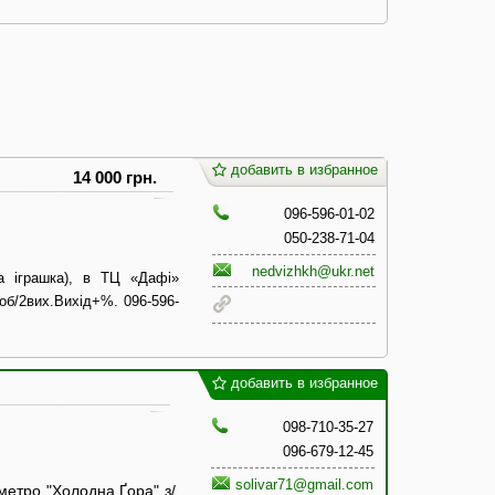
добавить в избранное
14 000 грн.
096-596-01-02
050-238-71-04
nedvizhkh@ukr.net
ча іграшка), в ТЦ «Дафі»
роб/2вих.Вихід+%. 096-596-
добавить в избранное
098-710-35-27
096-679-12-45
solivar71@gmail.com
 метро "Холодна Ґора" з/