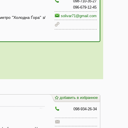
098-710-35-27
096-679-12-45
solivar71@gmail.com
 метро "Холодна Ґора" з/
добавить в избранное
098-934-26-34