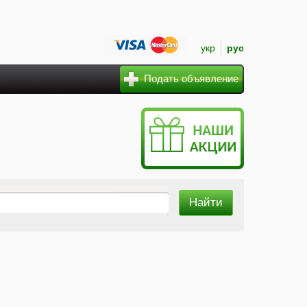
укр
рус
Подать объявление