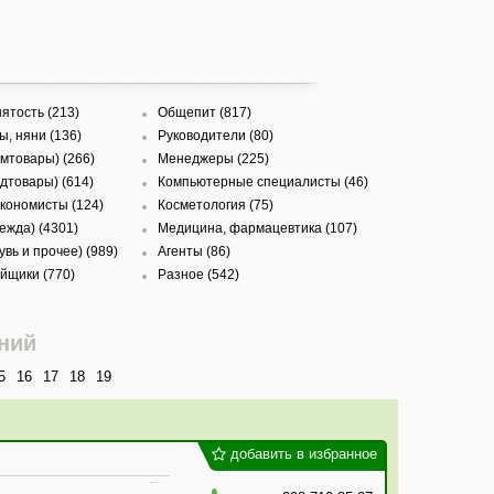
ятость (213)
Общепит (817)
, няни (136)
Руководители (80)
омтовары) (266)
Менеджеры (225)
дтовары) (614)
Компьютерные специалисты (46)
экономисты (124)
Косметология (75)
ежда) (4301)
Медицина, фармацевтика (107)
вь и прочее) (989)
Агенты (86)
йщики (770)
Разное (542)
ний
5
16
17
18
19
добавить в избранное