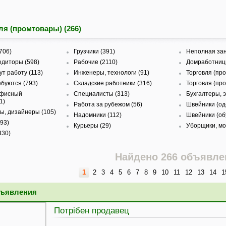
ля (промтовары) (266)
706)
Грузчики (391)
Неполная зан
едиторы (598)
Рабочие (2110)
Домработницы
т работу (113)
Инженеры, технологи (91)
Торговля (пр
буются (793)
Складские работники (316)
Торговля (про
офисный
Специалисты (313)
Бухгалтеры, 
1)
Работа за рубежом (56)
Швейники (од
ы, дизайнеры (105)
Надомники (112)
Швейники (обу
93)
Курьеры (29)
Уборщики, мо
330)
Найдено 266 объявле
1
2
3
4
5
6
7
8
9
10
11
12
13
14
1
бъявления
Потрібен продавец