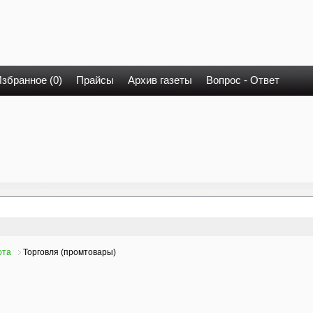
збранное (0)
Прайсы
Архив газеты
Вопрос - Ответ
ота
Торговля (промтовары)