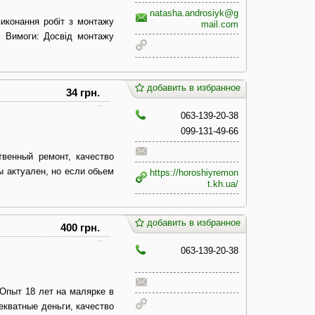
natasha.androsiyk@g
виконання робіт з монтажу
mail.com
і. Вимоги: Досвід монтажу
добавить в избранное
34 грн.
063-139-20-38
099-131-49-66
венный ремонт, качество
ы актуален, но если обьем
https://horoshiyremon
t.kh.ua/
добавить в избранное
400 грн.
063-139-20-38
 Опыт 18 лет на малярке в
екватные деньги, качество