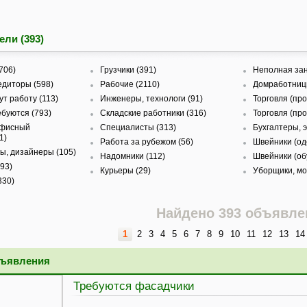
ели (393)
706)
Грузчики (391)
Неполная зан
едиторы (598)
Рабочие (2110)
Домработницы
т работу (113)
Инженеры, технологи (91)
Торговля (пр
буются (793)
Складские работники (316)
Торговля (про
офисный
Специалисты (313)
Бухгалтеры, 
1)
Работа за рубежом (56)
Швейники (од
ы, дизайнеры (105)
Надомники (112)
Швейники (обу
93)
Курьеры (29)
Уборщики, мо
330)
Найдено 393 объявле
1
2
3
4
5
6
7
8
9
10
11
12
13
14
бъявления
Требуются фасадчики