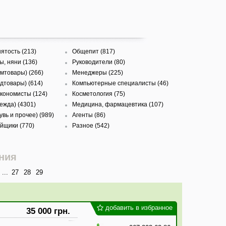
ятость (213)
Общепит (817)
, няни (136)
Руководители (80)
омтовары) (266)
Менеджеры (225)
дтовары) (614)
Компьютерные специалисты (46)
экономисты (124)
Косметология (75)
ежда) (4301)
Медицина, фармацевтика (107)
вь и прочее) (989)
Агенты (86)
йщики (770)
Разное (542)
ния
...
27
28
29
добавить в избранное
35 000 грн.