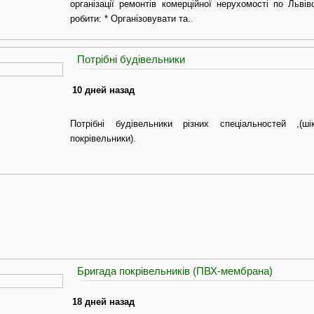
організації ремонтів комерційної нерухомості по Львів
робити: * Організовувати та..
Потрібні будівельники
10 дней назад
Потрібні будівельники різних спеціальностей ,(шік
покрівельники).
Бригада покрівельників (ПВХ-мембрана)
18 дней назад