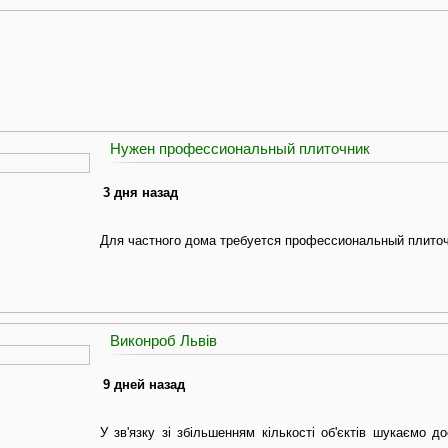
Нужен профессиональный плиточник
3 дня назад
Для частного дома требуется профессиональный плиточ
Виконроб Львів
9 дней назад
У зв'язку зі збільшенням кількості об'єктів шукаємо д