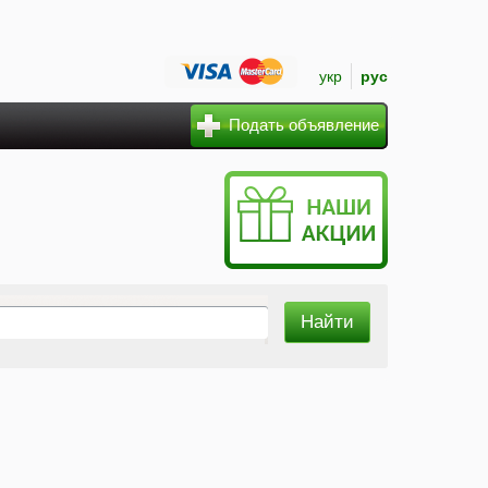
укр
рус
Подать объявление