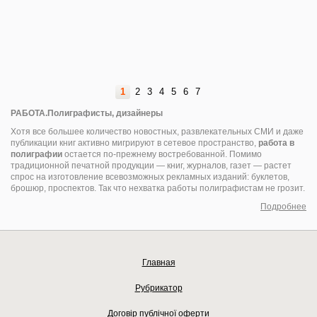
1
2
3
4
5
6
7
РАБОТА.Полиграфисты, дизайнеры
Хотя все большее количество новостных, развлекательных СМИ и даже
публикации книг активно мигрируют в сетевое пространство,
работа в
полиграфии
остается по-прежнему востребованной. Помимо
традиционной печатной продукции — книг, журналов, газет — растет
спрос на изготовление всевозможных рекламных изданий: буклетов,
брошюр, проспектов. Так что нехватка работы полиграфистам не грозит.
Подробнее
Главная
Рубрикатор
Договір публічної оферти