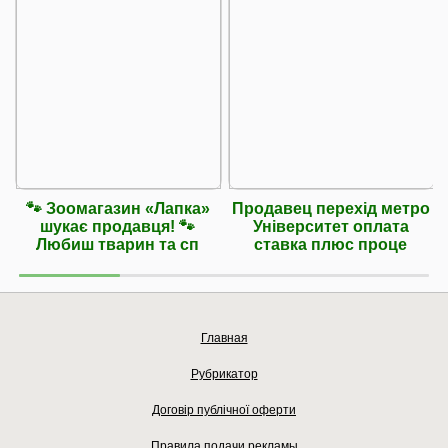
🐾 Зоомагазин «Лапка»
Продавец перехід метро
шукає продавця! 🐾
Університет оплата
Любиш тварин та сп
ставка плюс проце
Главная
Рубрикатор
Договір публічної оферти
Правила подачи рекламы