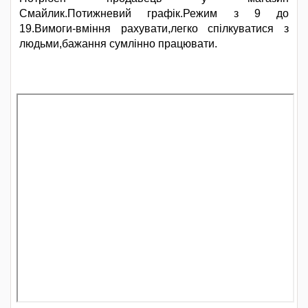
Смайлик.Потижневий графік.Режим з 9 до
19.Вимоги-вміння рахувати,легко спілкуватися з
людьми,бажання сумлінно працювати.