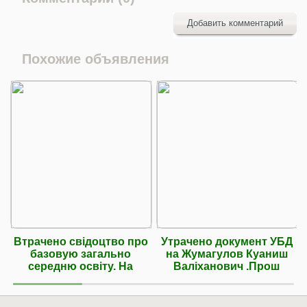
Добавить комментарий
Похожие объявления
Втрачено свiдоцтво про
Утрачено документ УБД
базовую загально
на Жумагулов Куаниш
середню освiту. На
Валіханович .Прош