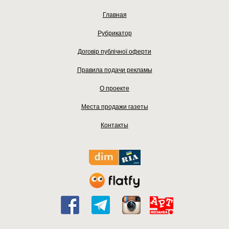
Главная
Рубрикатор
Договір публічної оферти
Правила подачи рекламы
О проекте
Места продажи газеты
Контакты