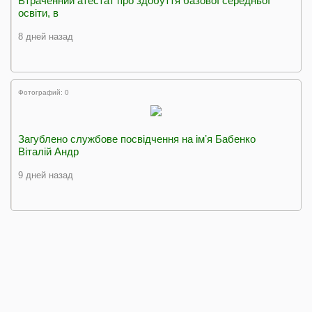
Втраченний атестат про здобуття базової середньої
освіти, в
8 дней назад
Фотографий: 0
Загублено службове посвідчення на імʼя Бабенко
Віталій Андр
9 дней назад