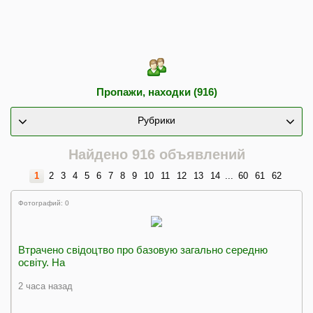
Пропажи, находки (916)
Рубрики
Найдено 916 объявлений
1
2
3
4
5
6
7
8
9
10
11
12
13
14
...
60
61
62
Фотографий: 0
Втрачено свiдоцтво про базовую загально середню
освiту. На
2 часа назад