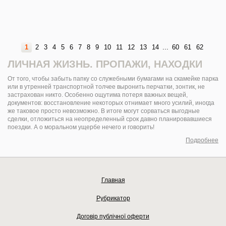
1
2
3
4
5
6
7
8
9
10
11
12
13
14
...
60
61
62
ЛИЧНАЯ ЖИЗНЬ. ПРОПАЖИ, НАХОДКИ
От того, чтобы забыть папку со служебными бумагами на скамейке парка
или в утренней транспортной толчее выронить перчатки, зонтик, не
застрахован никто. Особенно ощутима потеря важных вещей,
документов: восстановление некоторых отнимает много усилий, иногда
же таковое просто невозможно. В итоге могут сорваться выгодные
сделки, отложиться на неопределенный срок давно планировавшиеся
поездки. А о моральном ущербе нечего и говорить!
Подробнее
Главная
Рубрикатор
Договір публічної оферти