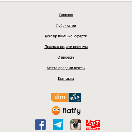
Главная
Рубрикатор
Договір публічної оферти
Правила подачи рекламы
О проекте
Места продажи газеты
Контакты