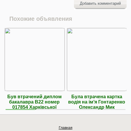
Добавить комментарий
Похожие объявления
Був втрачений диплом
Була втрачена картка
бакалавра B22 номер
водія на імʼя Гонтаренко
017854 Харківської
Олександр Мик
Главная