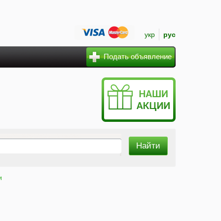
укр
рус
Подать объявление
и