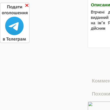
Описани
Втрчені 
виданний
на ім''я
дійсним
Коммен
Похожи