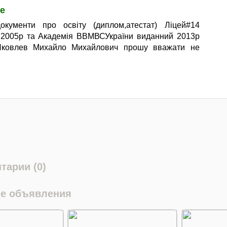
е
документи про освіту (диплом,атестат) Ліцей#14
 2005р та Академія ВВМВСУкраїни виданний 2013р
 Яковлев Михайло Михайлович прошу вважати не
тарии (0)
е объявления