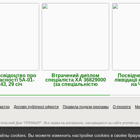
свідоцтво про
Втрачений диплом
Посвідч
асності 5А-01-
спеціаліста ХА 36829000
ліквідаціі 
43, 29 січ
(за спеціальністю
на 
катор
Договір публічної оферти
Правила подачи рекламы
О проекте
Ме
ательский Дом “ПРЕМЬЕР”. Все права на материалы, находящиеся на сайте premier.ua,
, в том числе об авторском праве и смежных правах. При любом использовании мате
айлы cookies. Вы можете изменить настройки cookies в своём брау