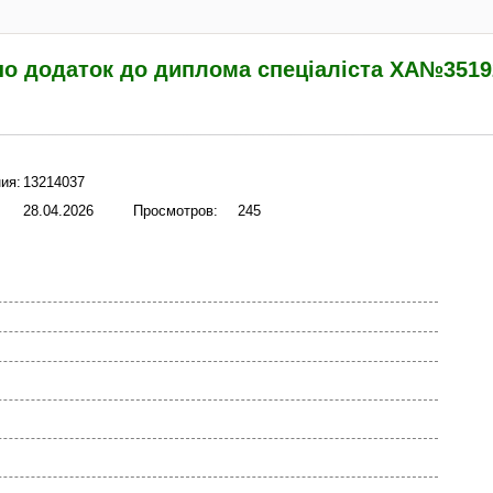
но додаток до диплома спеціаліста ХА№3519
ия:
13214037
28.04.2026
Просмотров:
245