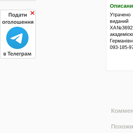
Описани
Утрачено
виданий 
ХА№369257
академіє
Германівн
093-185-9
Коммен
Похожи