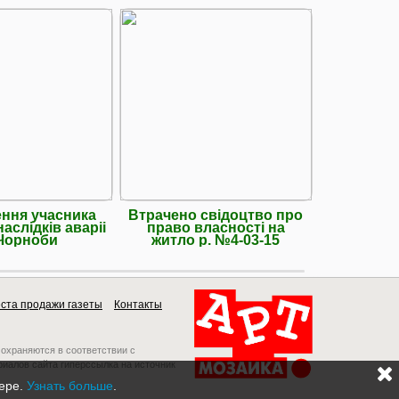
ення учасника
Втрачено свідоцтво про
Вважат
наслідків аваріі
право власності на
диплом
Чорноби
житло р. №4-03-15
спеціалі
ста продажи газеты
Контакты
 охраняются в соответствии с
риалов сайта гиперссылка на источник
зере.
Узнать больше
.