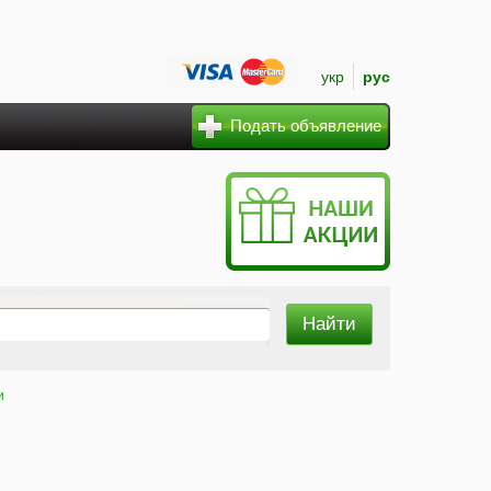
укр
рус
Подать объявление
и