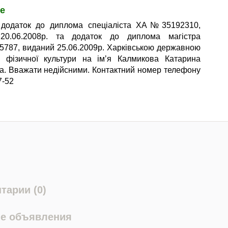
е
 додаток до диплома спеціаліста ХА№35192310,
20.06.2008р. та додаток до диплома магістра
87, виданий 25.06.2009р. Харківською державною
ю фізичної культури на імʼя Калмикова Катарина
а. Вважати недійсними. Контактний номер телефону
7-52
тарии (0)
е объявления