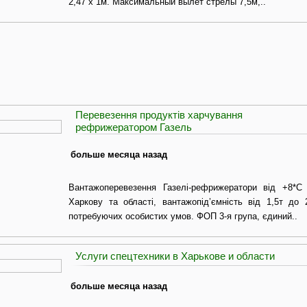
2,47 х 1м. Максимальный вылет стрелы 7,5м,..
Перевезення продуктів харчування
рефрижератором Газель
больше месяца назад
Вантажоперевезення Газелі-рефрижератори від +8*С
Харкову та області, вантажопід’ємність від 1,5т до 
потребуючих особистих умов. ФОП 3-я група, єдиний..
Услуги спецтехники в Харькове и области
больше месяца назад