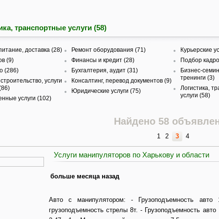
ика, транспортные услуги (58)
питание, доставка (28)
Ремонт оборудования (71)
Курьерские ус
в (9)
Финансы и кредит (28)
Подбор кадро
 (286)
Бухгалтерия, аудит (31)
Бизнес-семин
тренинги (3)
строительство, услуги
Консалтинг, перевод документов (9)
(86)
Логистика, т
Юридические услуги (75)
услуги (58)
нные услуги (102)
Найдено 58 объявле
1
2
3
4
Услуги манипуляторов по Харькову и области
больше месяца назад
Авто с манипулятором: - Грузоподъемность авто 1
грузоподъемность стрелы 8т. - Грузоподъемность авто 1