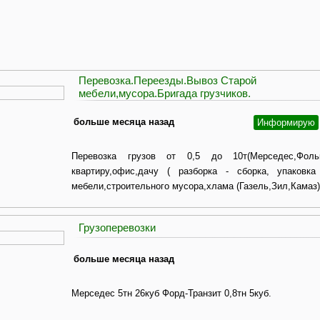
Перевозка.Переезды.Вывоз Старой
мебели,мусора.Бригада грузчиков.
больше месяца назад
Информирую
Перевозка грузов от 0,5 до 10т(Мерседес,Фольк
квартиру,офис,дачу ( разборка - сборка, упаковк
мебели,строительного мусора,хлама (Газель,Зил,Камаз).
Грузоперевозки
больше месяца назад
Мерседес 5тн 26куб Форд-Транзит 0,8тн 5куб.