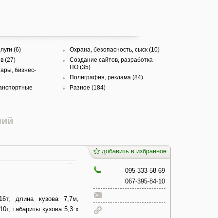
луги (6)
Охрана, безопасность, сыск (10)
в (27)
Создание сайтов, разработка
ПО (35)
ары, бизнес-
Полиграфия, реклама (84)
ранспортные
Разное (184)
ний
добавить в избранное
095-333-58-69
067-395-84-10
6т, длина кузова 7,7м,
0т, габариты кузова 5,3 х