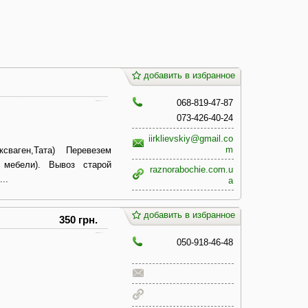
добавить в избранное
068-819-47-87
073-426-40-24
iirklievskiy@gmail.co
m
сваген,Тата) Перевезем
а мебели). Вывоз старой
raznorabochie.com.u
..
a
добавить в избранное
350 грн.
050-918-46-48