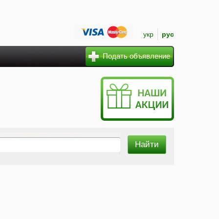
укр
рус
Подать объявление