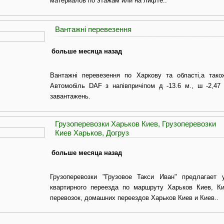
материалов по этажам или на лифте..
Вантажні перевезення
больше месяца назад
Вантажні перевезення по Харкову та області,а також
Автомобіль DAF з напівпричіпом д -13.6 м., ш -2,47 
завантажень.
Грузоперевозки Харьков Киев, Грузоперевозки
Киев Харьков, Догруз
больше месяца назад
Грузоперевозки "Грузовое Такси Иван" предлагает у
квартирного переезда по маршруту Харьков Киев, Ки
перевозок, домашних переездов Харьков Киев и Киев..