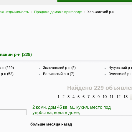
ая недвижимость
Продажа домов в пригороде
Харьковский р-н
вский р-н (229)
-н (229)
Золочевский р-н (5)
Чугуевский р-
р-н (53)
Волчанский р-н (7)
Змиевской р-н
Найдено 229 объявле
1
2
3
4
5
6
7
8
9
10
11
12
13
2 комн. дом 45 кв. м., кухня, место под
удобства, вода в доме,
больше месяца назад