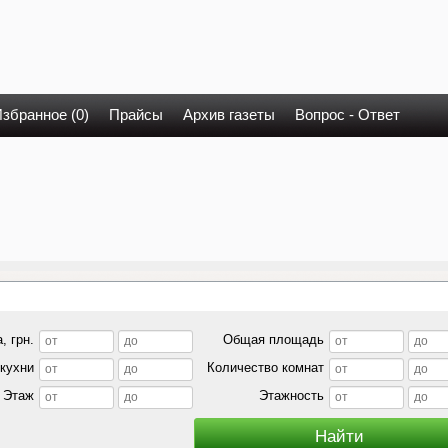
збранное (0)
Прайсы
Архив газеты
Вопрос - Ответ
, грн.
Общая площадь
кухни
Количество комнат
Этаж
Этажность