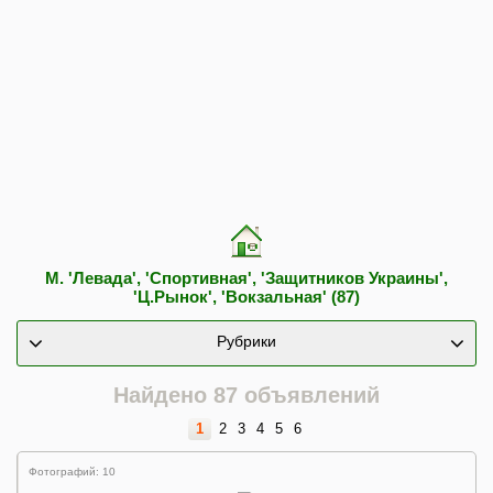
М. 'Левада', 'Спортивная', 'Защитников Украины',
'Ц.Рынок', 'Вокзальная' (87)
Рубрики
Найдено 87 объявлений
1
2
3
4
5
6
Фотографий: 10