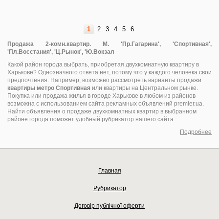
1
2
3
4
5
6
Продажа 2-комн.квартир. М. 'Пр.Гагарина', 'Спортивная',
'Пл.Восстания', 'Ц.Рынок', 'Ю.Вокзал
Какой район города выбрать, приобретая двухкомнатную квартиру в
Харькове? Однозначного ответа нет, потому что у каждого человека свои
предпочтения. Например, возможно рассмотреть варианты продажи
квартиры метро Спортивная
или квартиры на Центральном рынке.
Покупка или продажа жилья в городе Харькове в любом из районов
возможна с использованием сайта рекламных объявлений premier.ua.
Найти объявления о продаже двухкомнатных квартир в выбранном
районе города поможет удобный рубрикатор нашего сайта.
Подробнее
Главная
Рубрикатор
Договір публічної оферти