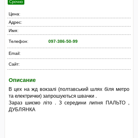
Срочно
Цена:
Адрес:
Имя:
Телефон:
097-386-50-99
Email:
Сайт:
Описание
В цех на жд вокзалі (полтавський шлях біля метро
та електрички) запрошуються швачки .
Зараз шиємо літо . З середини липня ПАЛЬТО ,
ДУБЛЯНКА