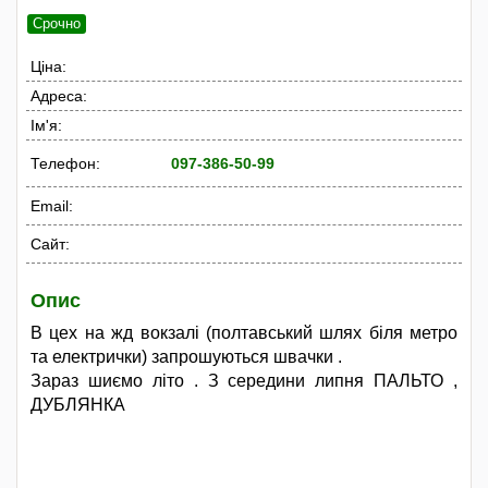
Срочно
Ціна:
Адреса:
Ім'я:
Телефон:
097-386-50-99
Email:
Сайт:
Опис
В цех на жд вокзалі (полтавський шлях біля метро
та електрички) запрошуються швачки .
Зараз шиємо літо . З середини липня ПАЛЬТО ,
ДУБЛЯНКА