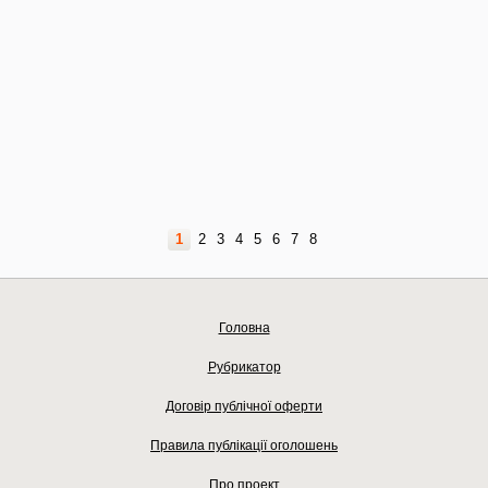
1
2
3
4
5
6
7
8
Головна
Рубрикатор
Договір публічної оферти
Правила публікації оголошень
Про проект