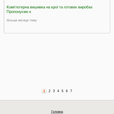
Компʼютерна вишивка на крої та готових виробах
Пропонуємо к
більше місяця тому
1
2
3
4
5
6
7
Головна