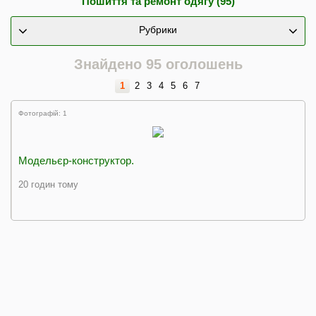
Пошиття та ремонт одягу (95)
Рубрики
Знайдено 95 оголошень
1
2
3
4
5
6
7
Фотографій: 1
Модельєр-конструктор.
20 годин тому