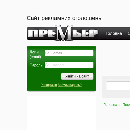
Сайт рекламних оголошень
Головна
О
Логін
(email)
Пароль
Реєстрація
Забули пароль?
Головна
Пос