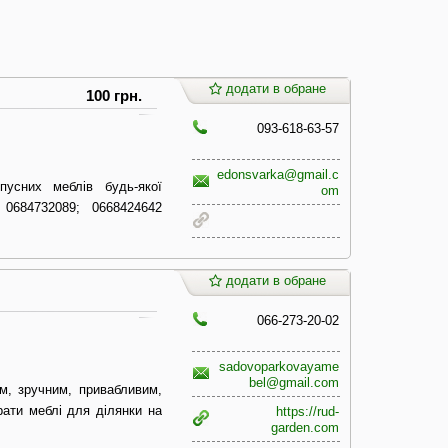
додати в обране
100 грн.
093-618-63-57
edonsvarka@gmail.c
пусних меблів будь-якої
om
 0684732089; 0668424642
додати в обране
066-273-20-02
sadovoparkovayame
bel@gmail.com
м, зручним, привабливим,
брати меблі для ділянки на
https://rud-
garden.com