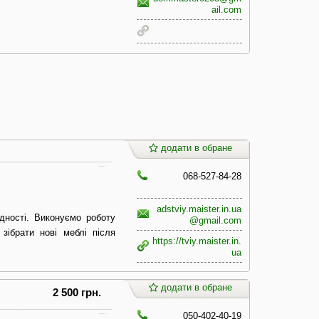
ail.com
додати в обране
068-527-84-28
adstviy.maister.in.ua
дності. Виконуємо роботу
@gmail.com
зібрати нові меблі після
https://tviy.maister.in.
ua
додати в обране
2 500 грн.
050-402-40-19