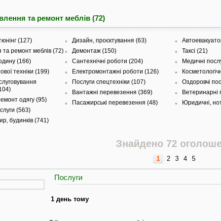
влення та ремонт меблів (72)
юнінг (127)
Дизайн, проєктування (63)
Автоевакуато
 та ремонт меблів (72)
Демонтаж (150)
Таксі (21)
одину (166)
Сантехнічні роботи (204)
Медичні послу
вої техніки (199)
Електромонтажні роботи (126)
Косметологічн
слуговування
Послуги спецтехніки (107)
Оздоровчі пос
104)
Вантажні перевезення (369)
Ветеринарні п
емонт одягу (95)
Пасажирські перевезення (48)
Юридичні, нот
слуги (563)
р, будинків (741)
Знайдено 72 оголош
1
2
3
4
5
Послуги
1 день тому