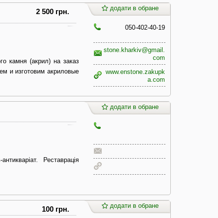
додати в обране
2 500 грн.
050-402-40-19
stone.kharkiv@gmail.
com
о камня (акрил) на заказ
ем и изготовим акриловые
www.enstone.zakupk
a.com
додати в обране
антикваріат. Реставрація
додати в обране
100 грн.