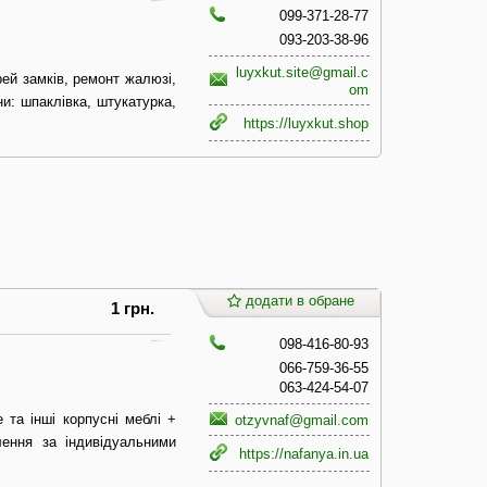
099-371-28-77
093-203-38-96
luyxkut.site@gmail.c
рей замків, ремонт жалюзі,
om
ни: шпаклівка, штукатурка,
https://luyxkut.shop
додати в обране
1 грн.
098-416-80-93
066-759-36-55
063-424-54-07
 та інші корпусні меблі +
otzyvnaf@gmail.com
лення за індивідуальними
https://nafanya.in.ua