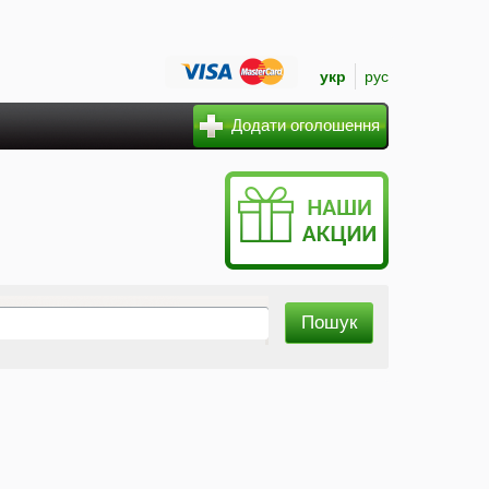
укр
рус
Додати оголошення