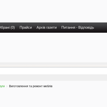
брані (0)
Прайси
Архів газети
Питання - Відповідь
луги
Виготовлення та ремонт меблів