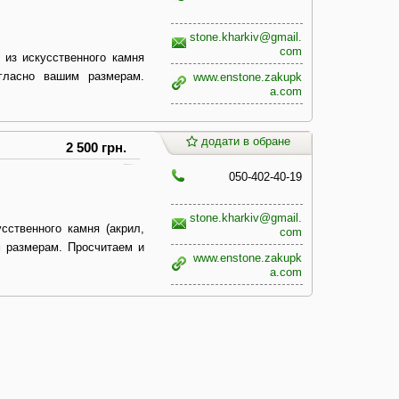
stone.kharkiv@gmail.
com
 из искусственного камня
гласно вашим размерам.
www.enstone.zakupk
a.com
додати в обране
2 500 грн.
050-402-40-19
stone.kharkiv@gmail.
сственного камня (акрил,
com
м размерам. Просчитаем и
www.enstone.zakupk
a.com