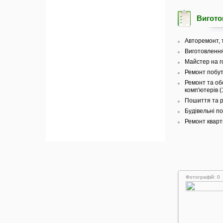
Вигото
Авторемонт, т
Виготовлення
Майстер на г
Ремонт побуто
Ремонт та об
комп'ютерів (
Пошиття та р
Будівельні по
Ремонт кварти
Фотографій: 0