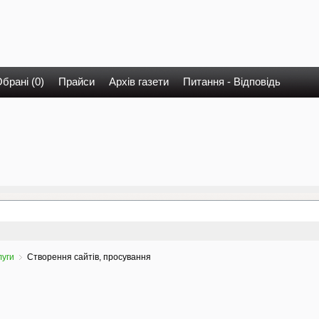
брані (0)
Прайси
Архів газети
Питання - Відповідь
луги
Створення сайтів, просування