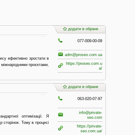
додати в обране
077-009-00-09
adm@proseo.com.ua
несу ефективно зростати в
https://proseo.com.u
і міжнародними проєктами,
a/
додати в обране
063-020-07-97
info@private-
дартної оптимізації. Я
seo.com
р сторінок. Тому в процесі
https://private-
seo.com.ua/