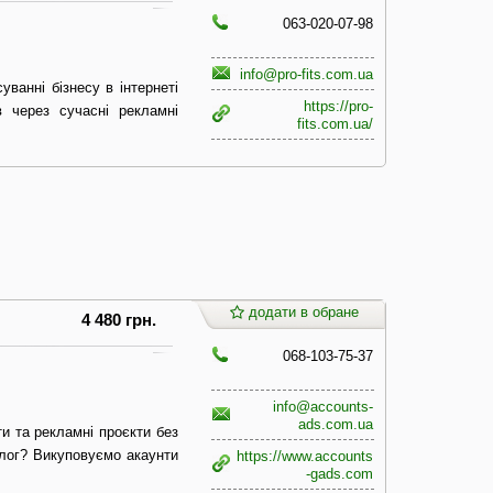
063-020-07-98
info@pro-fits.com.ua
уванні бізнесу в інтернеті
https://pro-
в через сучасні рекламні
fits.com.ua/
додати в обране
4 480 грн.
068-103-75-37
info@accounts-
ads.com.ua
и та рекламні проєкти без
олог? Викуповуємо акаунти
https://www.accounts
-gads.com