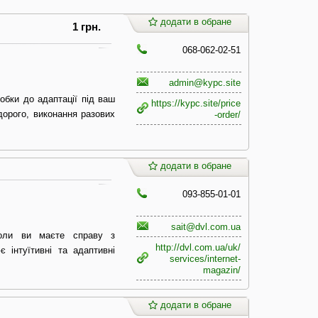
додати в обране
1 грн.
068-062-02-51
admin@kypc.site
робки до адаптації під ваш
https://kypc.site/price
едорого, виконання разових
-order/
додати в обране
093-855-01-01
sait@dvl.com.ua
коли ви маєте справу з
http://dvl.com.ua/uk/
 інтуїтивні та адаптивні
services/internet-
magazin/
додати в обране