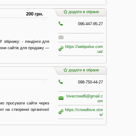
додати в обране
200 грн.
096-447-95-27
 У збірнику: - лендінги для
https://webpulse.com
блони сайтів для продажу —
.ua/
додати в обране
098-750-44-27
lovecrowd6@gmail.c
om
мо просувати сайти через
нт на створенні органічної
https://crowdlove.stor
e/