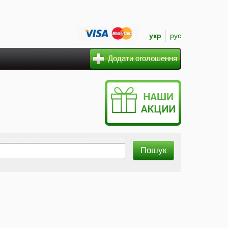
укр
рус
Додати оголошення