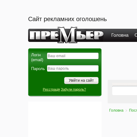
Сайт рекламних оголошень
Головна
О
Логін
(email)
Пароль
Реєстрація
Забули пароль?
Головна
Пос