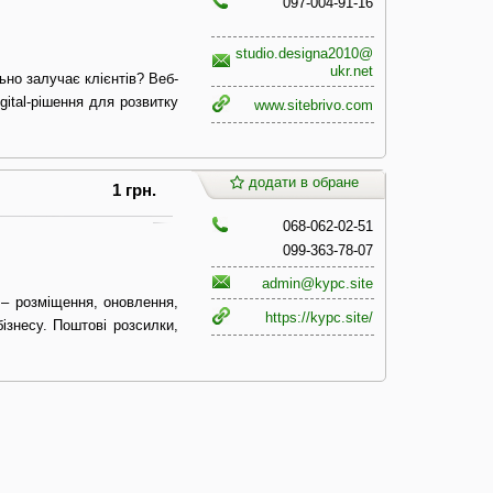
097-004-91-16
studio.designa2010@
ukr.net
ьно залучає клієнтів? Веб-
gital-рішення для розвитку
www.sitebrivo.com
додати в обране
1 грн.
068-062-02-51
099-363-78-07
admin@kypc.site
 – розміщення, оновлення,
https://kypc.site/
ізнесу. Поштові розсилки,