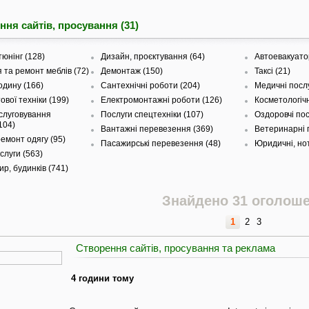
ння сайтів, просування (31)
юнінг (128)
Дизайн, проєктування (64)
Автоевакуато
 та ремонт меблів (72)
Демонтаж (150)
Таксі (21)
одину (166)
Сантехнічні роботи (204)
Медичні послу
вої техніки (199)
Електромонтажні роботи (126)
Косметологічн
слуговування
Послуги спецтехніки (107)
Оздоровчі пос
104)
Вантажні перевезення (369)
Ветеринарні п
емонт одягу (95)
Пасажирські перевезення (48)
Юридичні, нот
слуги (563)
р, будинків (741)
Знайдено 31 оголош
1
2
3
Створення сайтів, просування та реклама
4 години тому