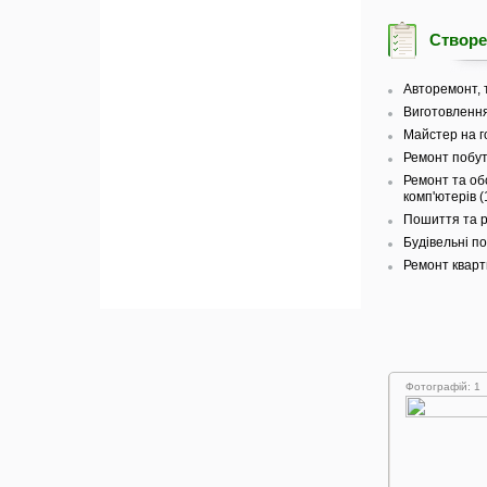
Створе
Авторемонт, т
Виготовлення
Майстер на г
Ремонт побуто
Ремонт та об
комп'ютерів (
Пошиття та р
Будівельні по
Ремонт кварти
Фотографій: 1