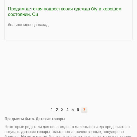
Продам детская подростковая одежда б/у в хорошем
состоянии. Си
больше месяца назад
1
2
3
4
5
6
7
Предметы быта. Детские товары
Некоторые родители для ненаглядного маленького чада предпочитают
покупать
детские товары
только новые, качественные, популярных
брендов. Но дети растут быстро, и вот детская коляска, кроватка, манеж