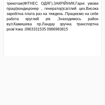
трекотаж(ФІТНЕС ОДЯГ).ЗАКРІЙНИК.Гарні умови
праці(кондиціонер , генератор)саітлий цех.Висока
заробітна плата раз на тиждень .Працюємо на себе
работа круглий рік .Знаходимось район
вул.Камишева пр.Ландау зручна транспортна
розвʼязка .0963331535 0986983815