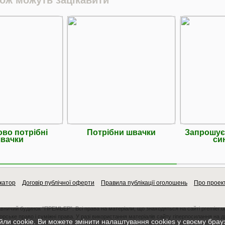
ово потрібні
Потрібни швачки
Запрошує
вачки
си
катор
Договір публічної оферти
Правила публікації оголошень
Про проек
авничий будинок “ПРЕМЬЕР”. Всі права на матеріали, що знаходяться на сайті premier.u
орське право і суміжні права. У разі використання матеріалів сайту гіперпосилання на 
ли cookie. Ви можете змінити налаштування cookies у своєму брау