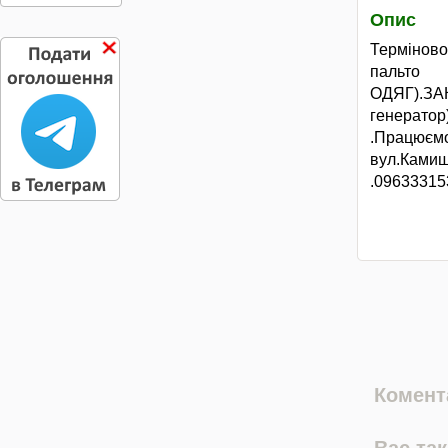
Опис
Терміново
пальт
ОДЯГ).З
генератор
.Працюємо
вул.Ками
.09633315
Комента
Вас та