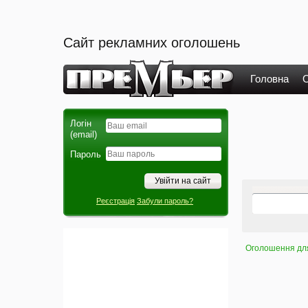
Сайт рекламних оголошень
Головна
О
Логін
(email)
Пароль
Реєстрація
Забули пароль?
Оголошення для