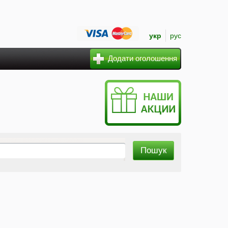
укр
рус
Додати оголошення