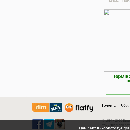
Термін
ш
Головна
Рубри
© 1994 - 2026 Вид
тому числі про авт
Цей сайт використовує фай