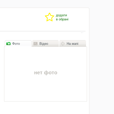
додати
в обрані
Фото
Відео
На мапі
нет фото