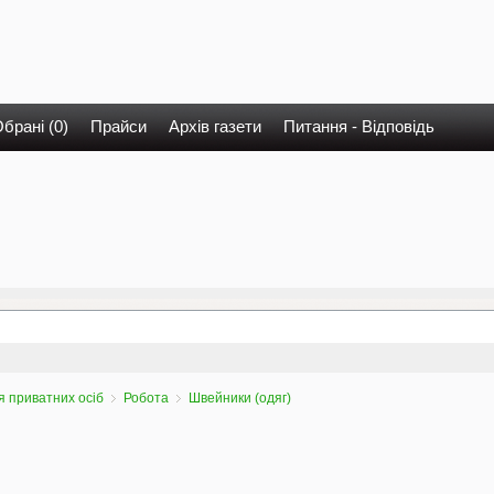
брані (0)
Прайси
Архів газети
Питання - Відповідь
 приватних осіб
Робота
Швейники (одяг)