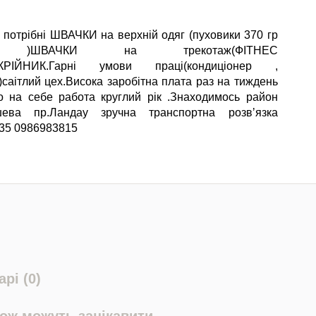
 потрібні ШВАЧКИ на верхній одяг (пуховики 370 гр
о )ШВАЧКИ на трекотаж(ФІТНЕС
АКРІЙНИК.Гарні умови праці(кондиціонер ,
)саітлий цех.Висока заробітна плата раз на тиждень
 на себе работа круглий рік .Знаходимось район
шева пр.Ландау зручна транспортна розвʼязка
35 0986983815
рі (0)
кож можуть зацікавити