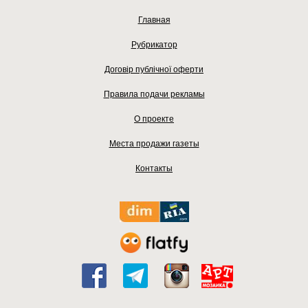
Главная
Рубрикатор
Договір публічної оферти
Правила подачи рекламы
О проекте
Места продажи газеты
Контакты