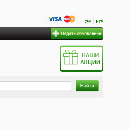
укр
рус
Подать объявление