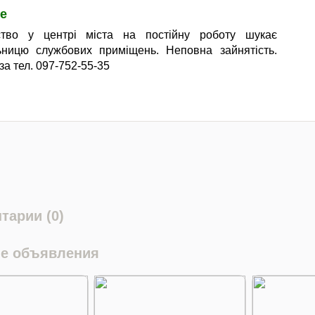
е
ство у центрі міста на постійну роботу шукає
ьницю службових приміщень. Неповна зайнятість.
 за тел. 097-752-55-35
тарии (0)
е объявления