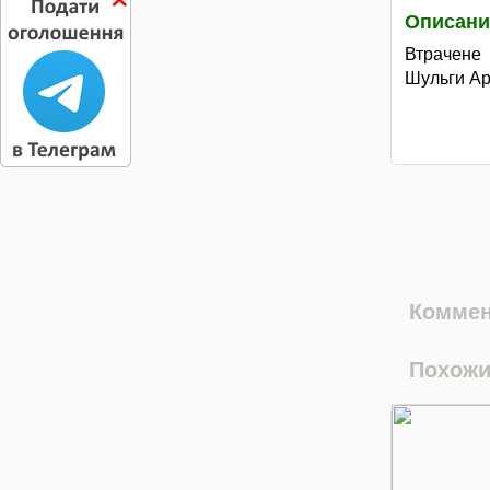
Описани
Втрачене
Шульги Ар
Коммен
Похожи