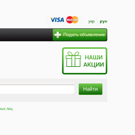
укр
рус
Подать объявление
ных лиц