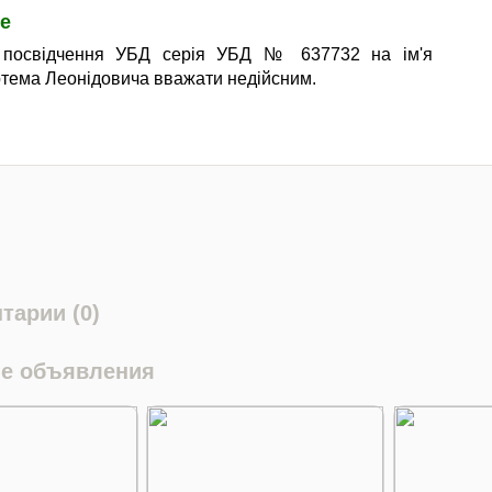
е
 посвідчення УБД серія УБД № 637732 на ім'я
тема Леонідовича вважати недійсним.
тарии (0)
е объявления